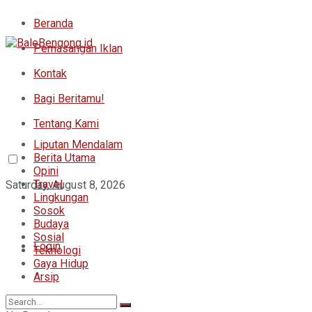
Beranda
Pemasangan Iklan
Kontak
Bagi Beritamu!
Tentang Kami
Liputan Mendalam
Berita Utama
Opini
Travel
Saturday, August 8, 2026
Lingkungan
Sosok
Budaya
Sosial
Login
Teknologi
Gaya Hidup
Arsip