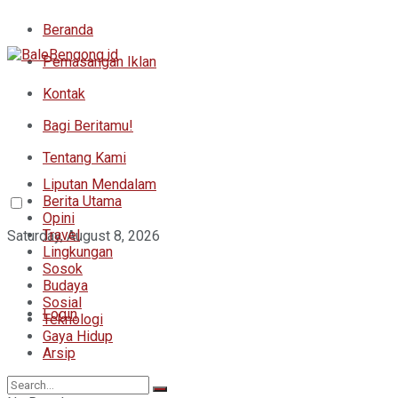
Beranda
Pemasangan Iklan
Kontak
Bagi Beritamu!
Tentang Kami
Liputan Mendalam
Berita Utama
Opini
Travel
Saturday, August 8, 2026
Lingkungan
Sosok
Budaya
Sosial
Login
Teknologi
Gaya Hidup
Arsip