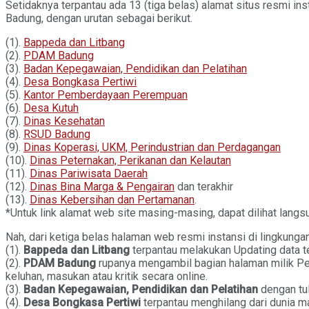
Setidaknya terpantau ada 13 (tiga belas) alamat situs resmi i
Badung, dengan urutan sebagai berikut.
(1).
Bappeda dan Litbang
(2).
PDAM Badung
(3).
Badan Kepegawaian, Pendidikan dan Pelatihan
(4).
Desa Bongkasa Pertiwi
(5).
Kantor Pemberdayaan Perempuan
(6).
Desa Kutuh
(7).
Dinas Kesehatan
(8).
RSUD Badung
(9).
Dinas Koperasi, UKM, Perindustrian dan Perdagangan
(10).
Dinas Peternakan, Perikanan dan Kelautan
(11).
Dinas Pariwisata Daerah
(12).
Dinas Bina Marga & Pengairan
dan terakhir
(13).
Dinas Kebersihan dan Pertamanan
.
*Untuk link alamat web site masing-masing, dapat dilihat langs
Nah, dari ketiga belas halaman web resmi instansi di lingkunga
(1).
Bappeda dan Litbang
terpantau melakukan Updating data te
(2).
PDAM Badung
rupanya mengambil bagian halaman milik Pem
keluhan, masukan atau kritik secara online.
(3).
Badan Kepegawaian, Pendidikan dan Pelatihan
dengan tu
(4).
Desa Bongkasa Pertiwi
terpantau menghilang dari dunia m