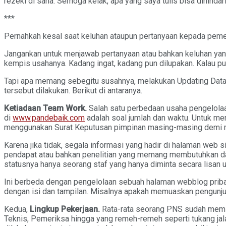
rezeki di sana. Semoga kelak, apa yang saya tulis bisa dihindar
***
Pernahkah kesal saat keluhan ataupun pertanyaan kepada pemeri
Jangankan untuk menjawab pertanyaan atau bahkan keluhan yan
kempis usahanya. Kadang ingat, kadang pun dilupakan. Kalau pu
Tapi apa memang sebegitu susahnya, melakukan Updating Data a
tersebut dilakukan. Berikut di antaranya.
Ketiadaan Team Work.
Salah satu perbedaan usaha pengelolaa
di
www.pandebaik.com
adalah soal jumlah dan waktu. Untuk me
menggunakan Surat Keputusan pimpinan masing-masing demi m
Karena jika tidak, segala informasi yang hadir di halaman web 
pendapat atau bahkan penelitian yang memang membutuhkan data
statusnya hanya seorang staf yang hanya diminta secara lisan 
Ini berbeda dengan pengelolaan sebuah halaman webblog pribad
dengan isi dan tampilan. Misalnya apakah memuaskan pengunju
Kedua,
Lingkup Pekerjaan.
Rata-rata seorang PNS sudah memili
Teknis, Pemeriksa hingga yang remeh-remeh seperti tukang jala