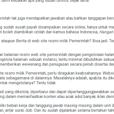
i demi kebaikan apa yang sudah dirintis sejak lama.
ntah tak juga mendapatkan jawaban atau bahkan tanggapan berarti
g sudah susah payah disampaikan secara online, hanya untuk me
n boleh diambilkan istilah dari kamus bahasa Indonesia,
Hangat-
taupun Berita di web site resmi milik Pemerintah? Bisa jadi. T
n halaman resmi web site pemerintah dengan pengelolaan halama
ngelola halaman sebuah instansi, tentu minimal dibutuhkan sebu
emberikan wewenang dan penugasan secara penuh disertai deng
site resmi milik Pemerintah, perlu diragukan keabsahannya. Websi
 sebagaimana di dalamnya. Masalahnya adalah, apabila itu diker
untuk mengelolanya? Tentu tidak.
i yang dikelola, diperbarui dan dapat dipertanggungjawabkan se
ng dalam memanfaatkan konten atau acak adut banyak iklan demi
ki beban kerja dan tanggung jawab masing-masing dalam unit di
n, antar surat, dsb. Dan itu sudah dijalankan selama bertahun-ta