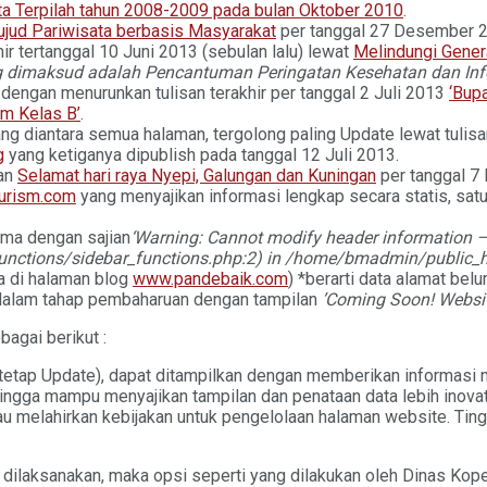
ta Terpilah tahun 2008-2009 pada bulan Oktober 2010
.
jud Pariwisata berbasis Masyarakat
per tanggal 27 Desember 2
hir tertanggal 10 Juni 2013 (sebulan lalu) lewat
Melindungi Gener
ang dimaksud adalah Pencantuman Peringatan Kesehatan dan I
dengan menurunkan tulisan terakhir per tanggal 2 Juli 2013
‘Bup
m Kelas B’
.
ng diantara semua halaman, tergolong paling Update lewat tulis
g
yang ketiganya dipublish pada tanggal 12 Juli 2013.
an
Selamat hari raya Nyepi, Galungan dan Kuningan
per tanggal 7
urism.com
yang menyajikan informasi lengkap secara statis, satu
ama dengan sajian
‘Warning: Cannot modify header information – 
ctions/sidebar_functions.php:2) in /home/bmadmin/public_ht
ya di halaman blog
www.pandebaik.com
) *berarti data alamat belu
dalam tahap pembaharuan dengan tampilan
’Coming Soon! Websi
bagai berikut :
t tetap Update), dapat ditampilkan dengan memberikan informasi n
ingga mampu menyajikan tampilan dan penataan data lebih inovati
melahirkan kebijakan untuk pengelolaan halaman website. Ting
 dilaksanakan, maka opsi seperti yang dilakukan oleh Dinas Ko