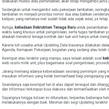
dilakukan mutasi atau pemindahan, akan tetap mengambil jenis
Sedangkan untuk mengambil satu pekerjaan tambahan, seringkali
tambahan ini menjadi prioritas nomor dua atau bahkan cenderun
kalipun, yang namanya niat sudah tidak ada sejak awal, ya tetap
Ketiga,
ketiadaan Rekrutmen Tenaga Baru
untuk penambahan i
waktu luang khusus untuk pengelolaan, serta tugas tambahan y
ataukah merekrut tenaga kontrak dari luar unit hanya untuk men
Karena toh usaaha untuk Updating Data biasanya dilakukan dalam 
Agenda, Kemajuan Pekerjaan, kegiatan yang sedang atau telah d
Keempat atau terakhir yang mampu saya telaah adalah soal
keb
web resmi milik unit, plus bagaimana soal pengelolaan, prosedu
Jarang memang adanya keberadaaan seorang pemimpin yang ma
masukan informasi yang kelak bermanfaaat bagi pengunjung yan
Seandainya saja keempat hal di atas dapat terwujud dan ditang
dan Informasi terkinipun bisa diakses dan termanfaatkan oleh 
Sayangnya hingga tulisan ini diturunkan, terpantau beberapa h
melakukannya dengan baik. Minimal dari segi Updating terakhir