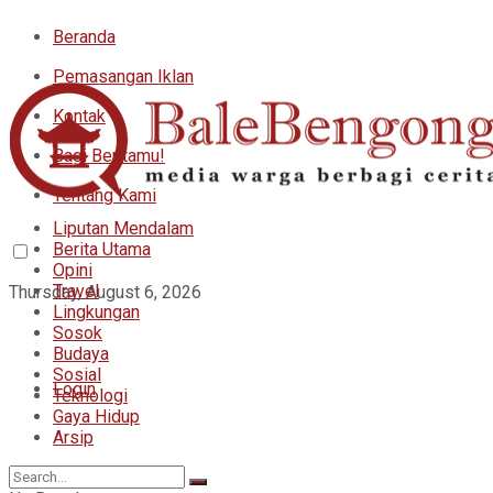
Beranda
Pemasangan Iklan
Kontak
Bagi Beritamu!
Tentang Kami
Liputan Mendalam
Berita Utama
Opini
Travel
Thursday, August 6, 2026
Lingkungan
Sosok
Budaya
Sosial
Login
Teknologi
Gaya Hidup
Arsip