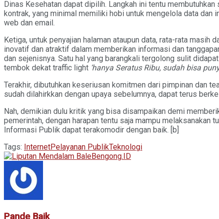
Dinas Kesehatan dapat dipilih. Langkah ini tentu membutuhkan 
kontrak, yang minimal memiliki hobi untuk mengelola data dan i
web dan email.
Ketiga, untuk penyajian halaman ataupun data, rata-rata masih d
inovatif dan atraktif dalam memberikan informasi dan tangga
dan sejenisnya. Satu hal yang barangkali tergolong sulit didapa
tembok dekat traffic light
‘hanya Seratus Ribu, sudah bisa puny
Terakhir, dibutuhkan keseriusan komitmen dari pimpinan dan t
sudah dilahirkkan dengan upaya sebelumnya, dapat terus ber
Nah, demikian dulu kritik yang bisa disampaikan demi memberik
pemerintah, dengan harapan tentu saja mampu melaksanakan tu
Informasi Publik dapat terakomodir dengan baik. [b]
Tags:
Internet
Pelayanan Publik
Teknologi
Pande Baik