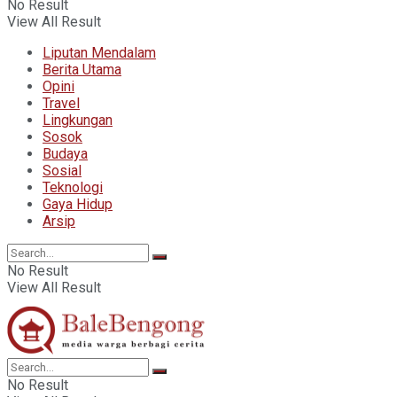
No Result
View All Result
Liputan Mendalam
Berita Utama
Opini
Travel
Lingkungan
Sosok
Budaya
Sosial
Teknologi
Gaya Hidup
Arsip
No Result
View All Result
No Result