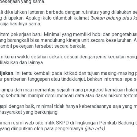
 pekerjaan yang sama.
 dikeluhkan lantaran berbeda dengan rutinitas yang dilakukan se
g dilupakan. Apalagi kalo ditambah kalimat
‘bukan bidang atau ke
 saja hasilnya sama.
tem pekerjaan baru. Minimal yang memiliki hobi dan pengetahua
ang barangkali bisa mendukung kinerja unit secara keseluruhan
gambil pekerjaan tersebut secara berkala.
kurun waktu setahun sekali, sesuai dengan jenis kegiatan yang ad
ilakukan dan lainnya.
ijakan
. Ini tentu kembali pada iktikad dan tujuan masing-masin
r pemberian tanggapan atau tindaklanjut, bahkan informasi apa sa
mpu dan mau memantau sejauh mana progress kemajuan halaman 
g kebetulan mampir demi mencari data atau dasar hukum tertent
gapi dengan baik, minimal tidak hanya keberadaannya saja yang 
masyarakat yang berkunjung.
alaman resmi web site milik SKPD di lingkungan Pemkab Badung se
 yang diinputkan oleh para pengelolanya
(jika ada)
.