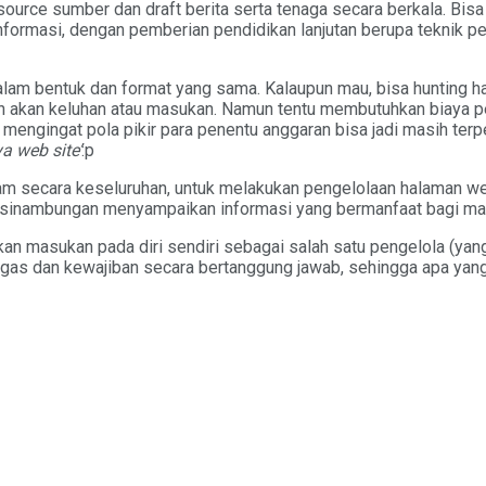
source sumber dan draft berita serta tenaga secara berkala. Bis
nformasi, dengan pemberian pendidikan lanjutan berupa teknik pen
alam bentuk dan format yang sama. Kalaupun mau, bisa hunting hal
pan akan keluhan atau masukan. Namun tentu membutuhkan biaya 
t mengingat pola pikir para penentu anggaran bisa jadi masih ter
a web site’
:p
eam secara keseluruhan, untuk melakukan pengelolaan halaman we
kesinambungan menyampaikan informasi yang bermanfaat bagi ma
an masukan pada diri sendiri sebagai salah satu pengelola (yan
gas dan kewajiban secara bertanggung jawab, sehingga apa yang