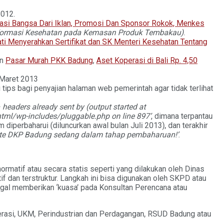
012.
asi Bangsa Dari Iklan, Promosi Dan Sponsor Rokok, Menkes
nformasi Kesehatan pada Kemasan Produk Tembakau)
.
ati Menyerahkan Sertifikat dan SK Menteri Kesehatan Tentang
an
Pasar Murah PKK Badung
,
Aset Koperasi di Bali Rp. 4,50
 Maret 2013
 tips bagi penyajian halaman web pemerintah agar tidak terlihat
headers already sent by (output started at
ml/wp-includes/pluggable.php on line 897’
, dimana terpantau
m diperbaharui (diluncurkan awal bulan Juli 2013), dan terakhir
te DKP Badung sedang dalam tahap pembaharuan!’
.
ormatif atau secara statis seperti yang dilakukan oleh Dinas
f dan terstruktur. Langkah ini bisa digunakan oleh SKPD atau
gal memberikan ‘kuasa’ pada Konsultan Perencana atau
perasi, UKM, Perindustrian dan Perdagangan, RSUD Badung atau