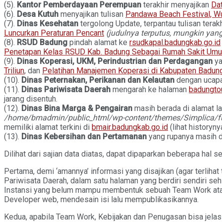
(5).
Kantor Pemberdayaan Perempuan
terakhir menyajikan
Da
(6).
Desa Kutuh
menyajikan tulisan
Pandawa Beach Festival, Wu
(7).
Dinas Kesehatan
tergolong Update, terpantau tulisan terak
Luncurkan Peraturan Pencant
(judulnya terputus, mungkin y
(8).
RSUD Badung
pindah alamat ke
rsudkapal.badungkab.go.id
Penetapan Kelas RSUD Kab. Badung Sebagai Rumah Sakit Umu
(9).
Dinas Koperasi, UKM, Perindustrian dan Perdagangan
ya
Triliun
, dan
Pelatihan Manajemen Koperasi di Kabupaten Badun
(10).
Dinas Peternakan, Perikanan dan Kelautan
dengan ucap
(11).
Dinas Pariwisata Daerah
mengarah ke halaman
badungto
jarang disentuh.
(12).
Dinas Bina Marga & Pengairan
masih berada di alamat l
/home/bmadmin/public_html/wp-content/themes/Simplica/fun
memiliki alamat terkini di
bmair.badungkab.go.id
(lihat historyn
(13).
Dinas Kebersihan dan Pertamanan
yang rupanya masih 
Dilihat dari sajian data diatas, dapat dipaparkan beberapa hal se
Pertama, demi ‘amannya’ informasi yang disajikan (agar terliha
Pariwisata Daerah, dalam satu halaman yang berdiri sendiri seh
Instansi yang belum mampu membentuk sebuah Team Work atau 
Developer web, mendesain isi lalu mempublikasikannya.
Kedua, apabila Team Work, Kebijakan dan Penugasan bisa jelas