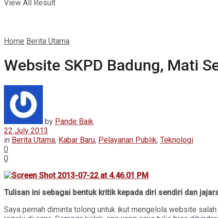
View All Result
Home
Berita Utama
Website SKPD Badung, Mati S
by
Pande Baik
22 July 2013
in
Berita Utama
,
Kabar Baru
,
Pelayanan Publik
,
Teknologi
0
0
Tulisan ini sebagai bentuk kritik kepada diri sendiri dan ja
Saya pernah diminta tolong untuk ikut mengelola website salah