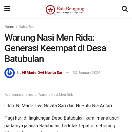
kampungbet
Home
Kabar Baru
Warung Nasi Men Rida:
Generasi Keempat di Desa
Batubulan
by
Ni Made Dwi Novita Sari
30 January 2025
Nasi campur biasa di Warung Nasi Men Rida
Oleh: Ni Made Dwi Novita Sari dan Ni Putu Nia Astari
Pagi hari di lingkungan Desa Batubulan, kami menelusuri
padatnya jalanan Batubulan. Terletak tepat di seberang