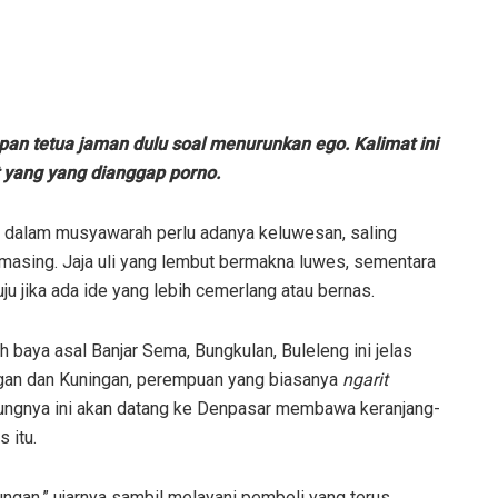
kapan tetua jaman dulu soal menurunkan ego. Kalimat ini
yat yang yang dianggap porno.
arti dalam musyawarah perlu adanya keluwesan, saling
masing. Jaja uli yang lembut bermakna luwes, sementara
ju jika ada ide yang lebih cemerlang atau bernas.
 baya asal Banjar Sema, Bungkulan, Buleleng ini jelas
lungan dan Kuningan, perempuan yang biasanya
ngarit
ungnya ini akan datang ke Denpasar membawa keranjang-
 itu.
ungan,” ujarnya sambil melayani pembeli yang terus