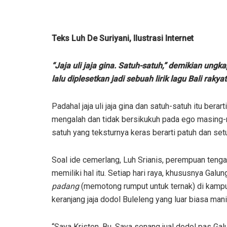
Teks Luh De Suriyani, Ilustrasi Internet
“Jaja uli jaja gina. Satuh-satuh,” demikian ung
lalu diplesetkan jadi sebuah lirik lagu Bali rak
Padahal jaja uli jaja gina dan satuh-satuh itu ber
mengalah dan tidak bersikukuh pada ego masing-
satuh yang teksturnya keras berarti patuh dan setu
Soal ide cemerlang, Luh Srianis, perempuan tengah
memiliki hal itu. Setiap hari raya, khususnya Ga
padang
(memotong rumput untuk ternak) di kamp
keranjang jaja dodol Buleleng yang luar biasa manis
“Saya Kristen, Bu. Saya senang jual dodol pas Gal