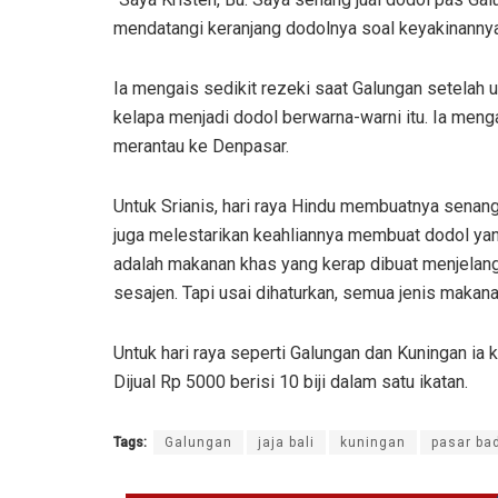
mendatangi keranjang dodolnya soal keyakinannya 
Ia mengais sedikit rezeki saat Galungan setelah u
kelapa menjadi dodol berwarna-warni itu. Ia men
merantau ke Denpasar.
Untuk Srianis, hari raya Hindu membuatnya senan
juga melestarikan keahliannya membuat dodol yan
adalah makanan khas yang kerap dibuat menjelang h
sesajen. Tapi usai dihaturkan, semua jenis makan
Untuk hari raya seperti Galungan dan Kuningan i
Dijual Rp 5000 berisi 10 biji dalam satu ikatan.
Tags:
Galungan
jaja bali
kuningan
pasar ba