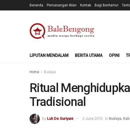
Beranda
Pemasangan Iklan
Kontak
Bagi Beritamu!
Tent
LIPUTAN MENDALAM
BERITA UTAMA
OPINI
T
Home
Budaya
Ritual Menghidupka
Tradisional
by
Luh De Suriyani
2 June 2010
in
Budaya
,
Kab