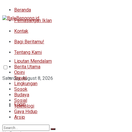
Beranda
Pemasangan Iklan
Kontak
Bagi Beritamu!
Tentang Kami
Liputan Mendalam
Berita Utama
Opini
Travel
Saturday, August 8, 2026
Lingkungan
Sosok
Budaya
Sosial
Login
Teknologi
Gaya Hidup
Arsip