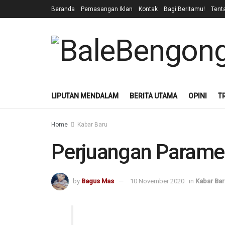
Beranda
Pemasangan Iklan
Kontak
Bagi Beritamu!
Tent
LIPUTAN MENDALAM
BERITA UTAMA
OPINI
T
Home
Kabar Baru
Perjuangan Paramed
by
Bagus Mas
10 November 2020
in
Kabar Bar