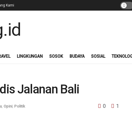
ang Kami
RAVEL
LINGKUNGAN
SOSOK
BUDAYA
SOSIAL
TEKNOLOG
is Jalanan Bali
0
1
u
,
Opini
,
Politik