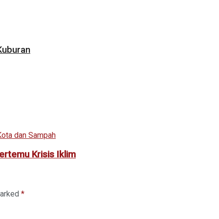
Kuburan
ertemu Krisis Iklim
marked
*