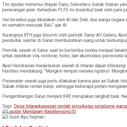
Tim liputan menemui Wayan Danu, Sekretaris Subak Intaran yan
penerangan jalan. Kehadiran PLTS ini disambut baik oleh para p
Hal tersebut juga dikatakan oleh Al dan Deb, dua warga negara 
ini semakin merusak Bali,” ujar Al.
Kurangnya RTH juga disoroti oleh pemilik Sanur Art Gallery, A
penduduk sekitar di Sanur membutuhkan ruang untuk berkumpul
Pemilik sawah di Sanur saat ini berlomba-lomba menjual tanahny
untuk dijadikan vila, restoran, hotel, dan akomodasi pariwisata l
Apel Hendrawan menjelaskan sawah di Intaran dapat dilindungi
fasilitas mendukung. “Mungkin tempat mereka ngobrol. Mungkin n
Perawatan sawah juga perlu dilakukan karena jalur air Subak Int
Subak Intaran rentan banjir, sehingga beberapa petani mengalam
Pengembangan Sanur menjadi KRE merupakan langkah baik. Namun
Tags:
Desa Intaran
kawasan rendah emisi
kelas jurnalisme warg