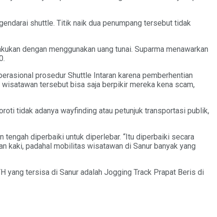
endarai shuttle. Titik naik dua penumpang tersebut tidak
lakukan dengan menggunakan uang tunai. Suparma menawarkan
0.
erasional prosedur Shuttle Intaran karena pemberhentian
 wisatawan tersebut bisa saja berpikir mereka kena scam,
roti tidak adanya wayfinding atau petunjuk transportasi publik,
n tengah diperbaiki untuk diperlebar. “Itu diperbaiki secara
lan kaki, padahal mobilitas wisatawan di Sanur banyak yang
H yang tersisa di Sanur adalah Jogging Track Prapat Beris di