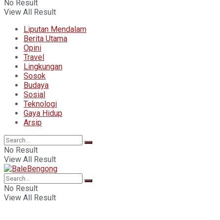
No Result
View All Result
Liputan Mendalam
Berita Utama
Opini
Travel
Lingkungan
Sosok
Budaya
Sosial
Teknologi
Gaya Hidup
Arsip
No Result
View All Result
No Result
View All Result