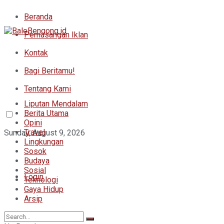
Beranda
Pemasangan Iklan
Kontak
Bagi Beritamu!
Tentang Kami
Liputan Mendalam
Berita Utama
Opini
Travel
Sunday, August 9, 2026
Lingkungan
Sosok
Budaya
Sosial
Login
Teknologi
Gaya Hidup
Arsip