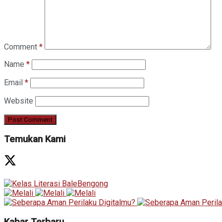
Comment
*
Name
*
Email
*
Website
Temukan Kami
Kabar Terbaru