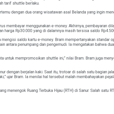
tarif shuttle berlaku.
ertemu dengan dua orang wisatawan asal Belanda yang ingin meng
harus membayar menggunakan e-money. Akhirnya, pembayaran di
n harga Rp30.000 yang di dalamnya masih tersisa saldo Rp4.50
sa mengisi saldo kartu e-money. Bram mempertanyakan standar op
 lain antara penumpang dan pengemudi. Ia mengatakan bahwa dua
ta untuk mempromosikan shuttle ini,” nilai Bram. Bram juga menyo
 dengan berjalan kaki. Saat itu, trotoar di salah satu bagian jala
ki,” ujar Bram. Ia menilai hal tersebut malah membahayakan peja
yang menengok Ruang Terbuka Hijau (RTH) di Sanur. Salah satu RT