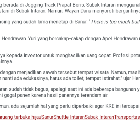
g berada di Jogging Track Prapat Beris. Subak Intaran mengguna
etani di Subak Intaran. Namun, Wayan Danu menyoroti bergantinya
asing yang sudah lama menetap di Sanur. “
There is too much buil
pel Hendrawan. Yuri yang bercakap-cakap dengan Apel Hendrawan me
.
a kepada investor untuk menghasilkan uang cepat. Profesi petani 
ainnya.
 dengan menjadikan sawah tersebut tempat wisata. Namun, masih 
anti ada edukasinya, harus ada toilet, tempat istirahat,” ujar H
aran sudah tidak bagus, apalagi saat ini ada beberapa bangunan y
i gagal panen karena hasil panennya terendam air.
, ada sejumlah hal yang perlu diperbaiki agar KRE ini tercapai
a
ruang terbuka hijau
Sanur
Shuttle Intaran
Subak Intaran
Transportas