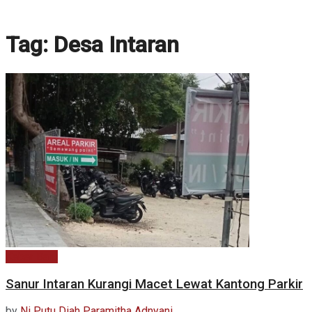
Tag:
Desa Intaran
Kabar Baru
Sanur Intaran Kurangi Macet Lewat Kantong Parkir
by
Ni Putu Diah Paramitha Adnyani