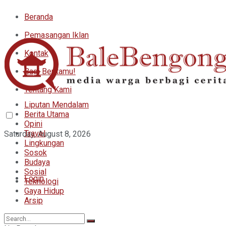
Beranda
Pemasangan Iklan
Kontak
Bagi Beritamu!
Tentang Kami
Liputan Mendalam
Berita Utama
Opini
Travel
Saturday, August 8, 2026
Lingkungan
Sosok
Budaya
Sosial
Login
Teknologi
Gaya Hidup
Arsip