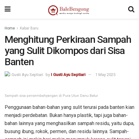
chrishondrosfilm.com
kampungbet
sangkarbet
sangkarbet
Home
Kabar Baru
Menghitung Perkiraan Sampah
yang Sulit Dikompos dari Sisa
Banten
by
I Gusti Ayu Septiari
1 May 2025
Sampah sisa persembahyangan di Pura Ulun Danu Batur
Penggunaan bahan-bahan yang sulit terurai pada banten kian
menjadi perdebatan. Bukan hanya plastik, tapi juga bahan-
bahan lainnya yang menghasilkan sampah residu, yaitu dupa,
busung ibung, rokok, permen, dan residu lainnya. Sampah-