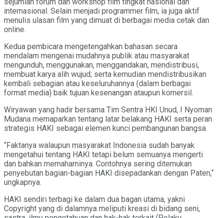
sejumlah forum dan workshop film tingkat nasional dan
internasional. Selain menjadi programmer film, ia juga aktif
menulis ulasan film yang dimuat di berbagai media cetak dan
online.
Kedua pembicara mengetengahkan bahasan secara
mendalam mengenai mudahnya publik atau masyarakat
mengunduh, menggunakan, menggandakan, mendistribusi,
membuat karya alih wujud; serta kemudian mendistribusikan
kembali sebagian atau keseluruhannya (dalam berbagai
format media) baik tujuan kesenangan ataupun komersil.
Wiryawan yang hadir bersama Tim Sentra HKI Unud, I Nyoman
Mudana memaparkan tentang latar belakang HAKI serta peran
strategis HAKI sebagai elemen kunci pembangunan bangsa.
“Faktanya walaupun masyarakat Indonesia sudah banyak
mengetahui tentang HAKI tetapi belum semuanya mengerti
dan bahkan memahaminya. Contohnya sering ditemukan
penyebutan bagian-bagian HAKI disepadankan dengan Paten,“
ungkapnya.
HAKI sendiri terbagi ke dalam dua bagan utama, yakni
Copyright yang di dalamnya meliputi kreasi di bidang seni,
sastra, ilmu pengetahuan dan hak-hak terkait (Pelaku,