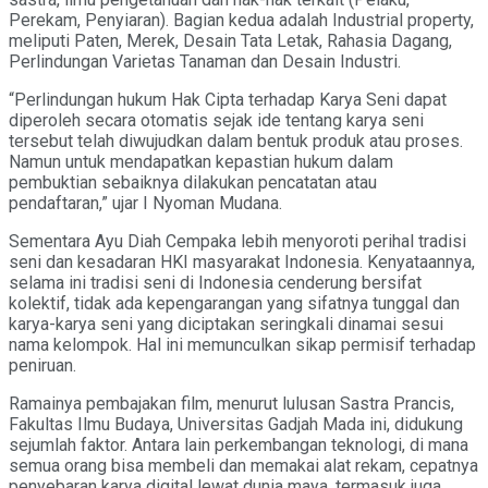
Perekam, Penyiaran). Bagian kedua adalah Industrial property,
meliputi Paten, Merek, Desain Tata Letak, Rahasia Dagang,
Perlindungan Varietas Tanaman dan Desain Industri.
“Perlindungan hukum Hak Cipta terhadap Karya Seni dapat
diperoleh secara otomatis sejak ide tentang karya seni
tersebut telah diwujudkan dalam bentuk produk atau proses.
Namun untuk mendapatkan kepastian hukum dalam
pembuktian sebaiknya dilakukan pencatatan atau
pendaftaran,” ujar I Nyoman Mudana.
Sementara Ayu Diah Cempaka lebih menyoroti perihal tradisi
seni dan kesadaran HKI masyarakat Indonesia. Kenyataannya,
selama ini tradisi seni di Indonesia cenderung bersifat
kolektif, tidak ada kepengarangan yang sifatnya tunggal dan
karya-karya seni yang diciptakan seringkali dinamai sesui
nama kelompok. Hal ini memunculkan sikap permisif terhadap
peniruan.
Ramainya pembajakan film, menurut lulusan Sastra Prancis,
Fakultas Ilmu Budaya, Universitas Gadjah Mada ini, didukung
sejumlah faktor. Antara lain perkembangan teknologi, di mana
semua orang bisa membeli dan memakai alat rekam, cepatnya
penyebaran karya digital lewat dunia maya, termasuk juga