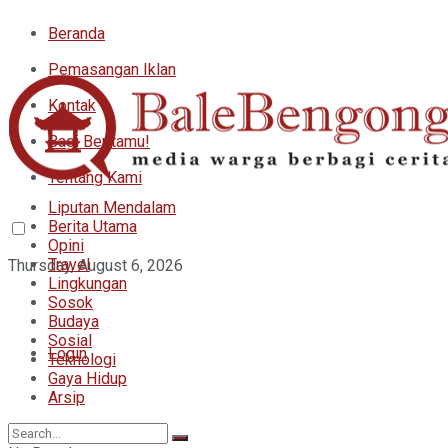
Beranda
Pemasangan Iklan
Kontak
Bagi Beritamu!
Tentang Kami
Liputan Mendalam
Berita Utama
Opini
Travel
Thursday, August 6, 2026
Lingkungan
Sosok
Budaya
Sosial
Login
Teknologi
Gaya Hidup
Arsip