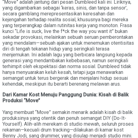
“Move” adalah jantung dari pesan Dumbleed kali ini. Liriknya,
yang digambarkan sebagai ‘keras, sinis, dan tanpa sensor’,
secara gamblang merepresentasikan keresahan dan
kejengahan terhadap realita sosial, khususnya bagi mereka
yang terperangkap dalam rutinitas kerja yang monoton. Frasa
kunci “Life is suck, live the f*ck the way you want it” bukan
sekadar provokasi, melainkan sebuah seruan pemberontakan
yang mendalam—sebuah ajakan untuk menemukan otentisitas
diri di tengah tekanan hidup yang seringkali terasa
menjemukan. Ini adalah lagu yang berbicara langsung kepada
generasi yang mendambakan kebebasan, namun seringkali
terhimpit oleh ekspektasi dan norma sosial. Dumbleed tidak
hanya menyuarakan keluh kesah, tetapi juga menawarkan
semangat untuk terus bergerak dan menjalani hidup sesuai
kehendak, meskipun itu berarti berenang melawan arus.
Dari Kamar Kost Menuju Panggung Dunia: Kisah di Balik
Produksi “Move”
Yang membuat “Move” semakin menarik adalah kisah di balik
produksinya yang otentik dan penuh semangat DIY (Do-It-
Yourself). Alih-alih merekam di studio mewah, seluruh proses
rekaman—kecuali drum tracking—dilakukan di kamar kost
Benny Jodi, sang drummer, yang disulap menjadi studio mini.