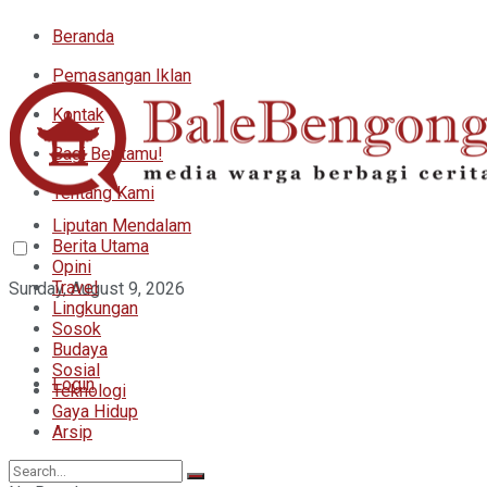
Beranda
Pemasangan Iklan
Kontak
Bagi Beritamu!
Tentang Kami
Liputan Mendalam
Berita Utama
Opini
Travel
Sunday, August 9, 2026
Lingkungan
Sosok
Budaya
Sosial
Login
Teknologi
Gaya Hidup
Arsip