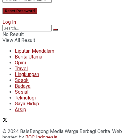
Log In
No Result
View All Result
Liputan Mendalam
Berita Utama
Opini
Travel
Lingkungan
Sosok
Budaya
Sosial
Teknologi
Gaya Hidup
Arsip
© 2024 BaleBengong Media Warga Berbagi Cerita. Web
hosted by
BOC
Indonesia