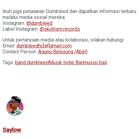
Ikuti juga perjalanan Dumbleed dan dapatkan informasi terbaru
melalui media sosial mereka:
Instagram:
@dumbleed
Label Instagram:
@skullism.records
Untuk pertanyaan media atau kolaborasi, silakan hubungi:
Email:
dumbleedhc[at]gmail.com
Contact Person:
Agung Belusung (Abel)
Tags:
band dumbleed
Musik Indie Bali
musisi bali
Saylow