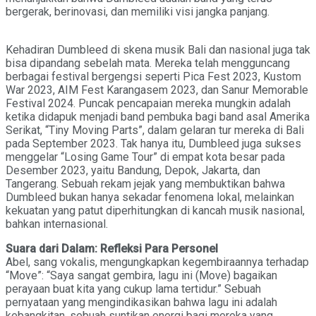
bergerak, berinovasi, dan memiliki visi jangka panjang.
Kehadiran Dumbleed di skena musik Bali dan nasional juga tak
bisa dipandang sebelah mata. Mereka telah mengguncang
berbagai festival bergengsi seperti Pica Fest 2023, Kustom
War 2023, AIM Fest Karangasem 2023, dan Sanur Memorable
Festival 2024. Puncak pencapaian mereka mungkin adalah
ketika didapuk menjadi band pembuka bagi band asal Amerika
Serikat, “Tiny Moving Parts”, dalam gelaran tur mereka di Bali
pada September 2023. Tak hanya itu, Dumbleed juga sukses
menggelar “Losing Game Tour” di empat kota besar pada
Desember 2023, yaitu Bandung, Depok, Jakarta, dan
Tangerang. Sebuah rekam jejak yang membuktikan bahwa
Dumbleed bukan hanya sekadar fenomena lokal, melainkan
kekuatan yang patut diperhitungkan di kancah musik nasional,
bahkan internasional.
Suara dari Dalam: Refleksi Para Personel
Abel, sang vokalis, mengungkapkan kegembiraannya terhadap
“Move”: “Saya sangat gembira, lagu ini (Move) bagaikan
perayaan buat kita yang cukup lama tertidur.” Sebuah
pernyataan yang mengindikasikan bahwa lagu ini adalah
kebangkitan, sebuah suntikan energi bagi mereka yang