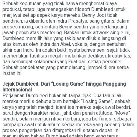
Sebuah keputusan yang tidak hanya menghemat biaya
produksi, tetapi juga menegaskan filosofi Dumbleed untuk
menjiwai setiap aspek karya mereka. Benny Jodi tidak
sendirian; ia dibantu oleh Indra Prasatya, sang gitaris, dalam
proses mixing, sementara Benny sendiri yang bertanggung
jawab penuh atas mastering. Bahkan untuk artwork single ini,
Dumbleed memilih jalur yang tak biasa: dilukis langsung di
atas kanvas oleh Indra dan Abel, vokalis, dengan sentuhan
akhir dari Indra. Ini adalah bukti nyata bahwa seni sejati tidak
memerlukan fasilitas megah, melainkan dedikasi, kreativitas,
dan semangat kolaborasi yang kuat dari setiap personel.
Sebuah pendekatan yang patut diacungi jempol di era serba
instan ini.
J
ejak Dumbleed: Dari “Losing Game” hingga Panggung
Internasional
Perjalanan Dumbleed bukanlah tanpa jejak. Dua tahun lalu,
mereka merilis debut album bertajuk “Losing Game”, sebuah
karya yang telah menjadi identitas mereka sejak awal berdiri,
sarat dengan karakter nakal, jahil, dan penuh attitude. “Move”
sendiri, selain menjadi rilisan terbaru, juga berfungsi sebagai
campaign awal untuk album kedua mereka yang sedang dalam
proses pengerjaan dan ditargetkan rilis tahun depan. Ini
menunjukkan bahwa Dumbleed adalah band yang terus