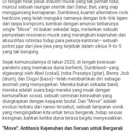
Di tengah hiruk pikuk industri musik yang tak pernah tidur,
muncul sebuah raungan otentik dari Sanur, Bali, yang siap
mengguncang kemapanan. Dumbleed, kuartet alternative-rock
hardcore yang telah mengukir namanya dengan lirik-lirik tajam
dan tanpa kompromi, kembali dengan amunisi terbarunya:
single “Move”. Ini bukan sekadar lagu, melainkan sebuah
pernyataan resonansi musik yang merangkum kejenuhan dan
absurditas rutinitas hidup para pekerja kantoran—sebuah
potret jujur dari jiwa-jiwa yang terjebak dalam siklus 9-to-5
yang tak berujung.
Sejak kemunculannya di tahun 2020, di tengah kelesuan
pandemi yang memaksa dunia berhenti, Dumbleed—yang
digawangi oleh Abel (vokal), Indra Prasatya (gitar), Benny Jodi
(drum), dan Dogol (bass)—telah membuktikan diri sebagai
anomali yang menyegarkan. Mereka bukan sekadar band;
mereka adalah suara bagi mereka yang muak dengan
kemunafikan sosial, sebuah cerminan keresahan yang
diungkapkan dengan kejujuran brutal. Dan “Move” adalah
evolusi terbaru dari narasi tersebut, sebuah tamparan sonik
yang mengingatkan kita untuk terus bergerak, hidup sesuai
keinginan, bahkan ketika dunia terasa begitu menyesakkan.
“Move”: Antitesis Kejenuhan dan Seruan untuk Bergerak