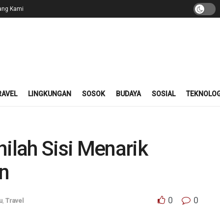
ang Kami
RAVEL
LINGKUNGAN
SOSOK
BUDAYA
SOSIAL
TEKNOLOG
nilah Sisi Menarik
n
0
0
u
,
Travel