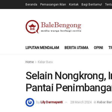
Beranda
Pemasangan Iklan
Kontak
Bagi Beritamu!
Tent
LIPUTAN MENDALAM
BERITA UTAMA
OPINI
T
Home
Kabar Baru
Selain Nongkrong, I
Pantai Penimbanga
by
Lily Darmayanti
28 March 2024
in
Kabar Bar