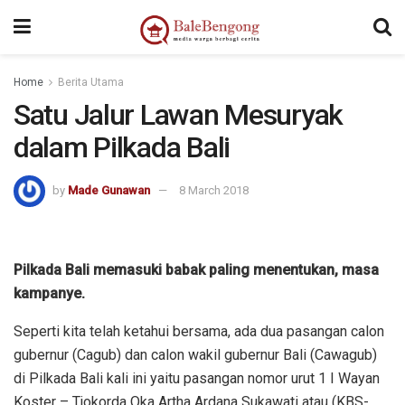
Home
Berita Utama
Satu Jalur Lawan Mesuryak
dalam Pilkada Bali
by
Made Gunawan
8 March 2018
Pilkada Bali memasuki babak paling menentukan, masa
kampanye.
Seperti kita telah ketahui bersama, ada dua pasangan calon
gubernur (Cagub) dan calon wakil gubernur Bali (Cawagub)
di Pilkada Bali kali ini yaitu pasangan nomor urut 1 I Wayan
Koster – Tjokorda Oka Artha Ardana Sukawati atau (KBS-