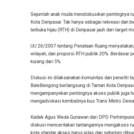
Sejumlah anak muda mendiskusikan pentingnya rua
Kota Denpasar. Tak hanya sebagai rekreasi dan ber
terbuka hijau (RTH) di Denpasar jauh dari target m
UU 26/2007 tentang Penataan Ruang menyatakan, p
wilayah, dan proporsi RTH publik 20%. Berdasar 
kurang dari 5%.
Diskusi ini dilaksanakan komunitas dan peneliti 
BaleBengong berlangsung di Taman Kota Denpasa
mengampanyekan pentingnya akses publik juga hadi
mengadvokasi kembalinya bus Trans Metro Dewata, 
Kadek Agus Weda Gunawan dari DPD Perhimpunan 
diskusi menceritakan tantangannya mengakses rua
kota standar akses harus jelas dan sebelum dibua