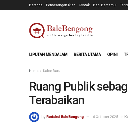
Beranda
Pemasangan Iklan
Kontak
Bagi Beritamu!
Tent
LIPUTAN MENDALAM
BERITA UTAMA
OPINI
T
Home
Kabar Baru
Ruang Publik sebag
Terabaikan
by
Redaksi BaleBengong
6 October 2025
in
Ka