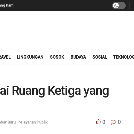
ang Kami
RAVEL
LINGKUNGAN
SOSOK
BUDAYA
SOSIAL
TEKNOLOG
ai Ruang Ketiga yang
0
0
bar Baru
,
Pelayanan Publik