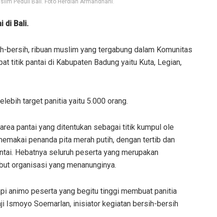
slim Peduli Bali. Foto Herdian Armandhani.
di Bali.
-bersih, ribuan muslim yang tergabung dalam Komunitas
 titik pantai di Kabupaten Badung yaitu Kuta, Legian,
lebih target panitia yaitu 5.000 orang.
ea pantai yang ditentukan sebagai titik kumpul ole
memakai penanda pita merah putih, dengan tertib dan
tai. Hebatnya seluruh peserta yang merupakan
ibut organisasi yang menanunginya.
pi animo peserta yang begitu tinggi membuat panitia
i Ismoyo Soemarlan, inisiator kegiatan bersih-bersih