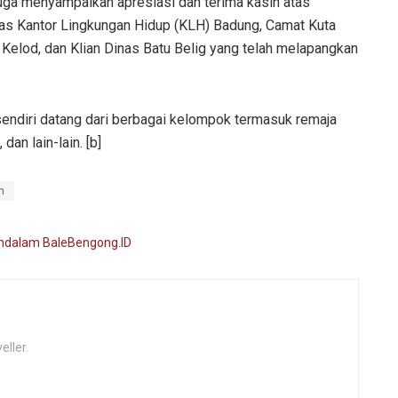
juga menyampaikan apresiasi dan terima kasih atas
s Kantor Lingkungan Hidup (KLH) Badung, Camat Kuta
Kelod, dan Klian Dinas Batu Belig yang telah melapangkan
sendiri datang dari berbagai kelompok termasuk remaja
an lain-lain. [b]
n
eller.