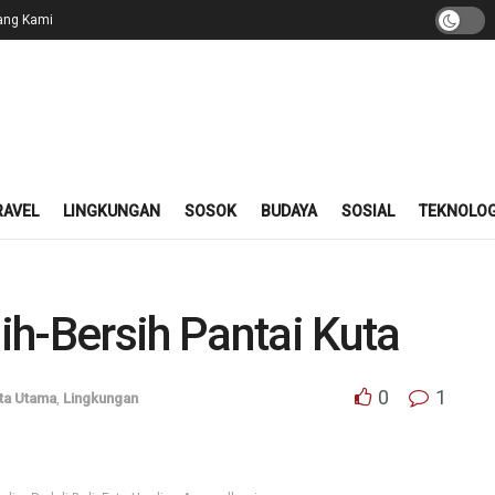
ang Kami
RAVEL
LINGKUNGAN
SOSOK
BUDAYA
SOSIAL
TEKNOLOG
h-Bersih Pantai Kuta
0
1
ita Utama
,
Lingkungan