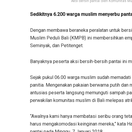
Aksi bersih pantai oleh Komunitas Mu
Sedikitnya 6.200 warga muslim menyerbu pantai 
Dengan membawa beraneka peralatan untuk bersih
Muslim Peduli Bali (KMPB) ini membersihkan empat
Seminyak, dan Petitenget.
Banyaknya peserta aksi bersih-bersih pantai ini me
Sejak pukul 06.00 warga muslim sudah memadati ar
panitia. Mengenakan pakaian berwarna putih dan 
antusias peserta langsung memunguti sampah pan
perwakilan komunitas muslim di Bali melepas atr
“Awalnya kami hanya membatasi seribu orang teta
harus mengakomodasi keinginan mereka,” kata Haj
pantai pada Minggu, 7 Januari 2018.