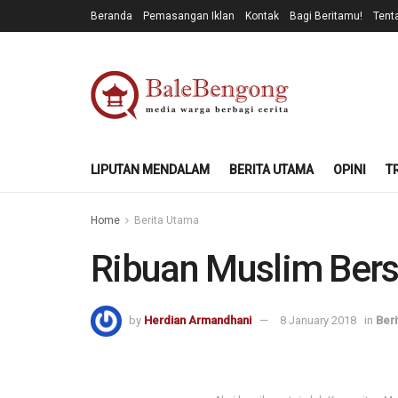
Beranda
Pemasangan Iklan
Kontak
Bagi Beritamu!
Tent
LIPUTAN MENDALAM
BERITA UTAMA
OPINI
T
Home
Berita Utama
Ribuan Muslim Bersi
by
Herdian Armandhani
8 January 2018
in
Ber