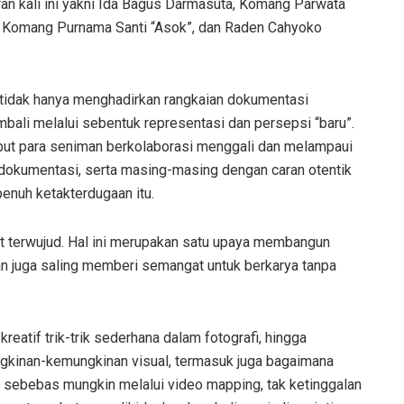
an kali ini yakni Ida Bagus Darmasuta, Komang Parwata
a, Komang Purnama Santi “Asok”, dan Raden Cahyoko
 tidak hanya menghadirkan rangkaian dokumentasi
bali melalui sebentuk representasi dan persepsi “baru”.
but para seniman berkolaborasi menggali dan melampaui
okumentasi, serta masing-masing dengan caran otentik
enuh ketakterdugaan itu.
at terwujud. Hal ini merupakan satu upaya membangun
dan juga saling memberi semangat untuk berkarya tanpa
reatif trik-trik sederhana dalam fotografi, hingga
gkinan-kemungkinan visual, termasuk juga bagaimana
 sebebas mungkin melalui video mapping, tak ketinggalan