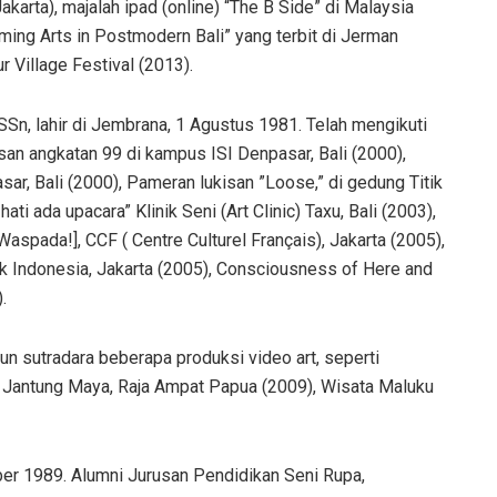
karta), majalah ipad (online) “The B Side” di Malaysia
ing Arts in Postmodern Bali” yang terbit di Jerman
 Village Festival (2013).
Sn, lahir di Jembrana, 1 Agustus 1981. Telah mengikuti
n angkatan 99 di kampus ISI Denpasar, Bali (2000),
ar, Bali (2000), Pameran lukisan ”Loose,” di gedung Titik
i ada upacara” Klinik Seni (Art Clinic) Taxu, Bali (2003),
spada!], CCF ( Centre Culturel Français), Jakarta (2005),
k Indonesia, Jakarta (2005), Consciousness of Here and
.
n sutradara beberapa produksi video art, seperti
i Jantung Maya, Raja Ampat Papua (2009), Wisata Maluku
er 1989. Alumni Jurusan Pendidikan Seni Rupa,