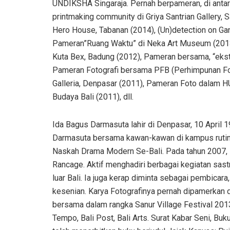
UNDIKSHA Singaraja. Pernah berpameran, di antar
printmaking community di Griya Santrian Gallery, 
Hero House, Tabanan (2014), (Un)detection on Ga
Pameran”Ruang Waktu” di Neka Art Museum (2013)
Kuta Bex, Badung (2012), Pameran bersama, “ekstr
Pameran Fotografi bersama PFB (Perhimpunan Fotog
Galleria, Denpasar (2011), Pameran Foto dalam 
Budaya Bali (2011), dll.
Ida Bagus Darmasuta lahir di Denpasar, 10 April 
Darmasuta bersama kawan-kawan di kampus ruti
Naskah Drama Modern Se-Bali. Pada tahun 2007, 
Rancage. Aktif menghadiri berbagai kegiatan sastr
luar Bali. Ia juga kerap diminta sebagai pembicar
kesenian. Karya Fotografinya pernah dipamerkan d
bersama dalam rangka Sanur Village Festival 201
Tempo, Bali Post, Bali Arts. Surat Kabar Seni, Bu