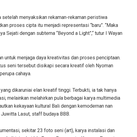
ya setelah menyaksikan rekaman-rekaman peristiwa
kan proses cipta itu menjadi representasi “baru”. “Maka
ya Sejati dengan subtema “Beyond a Light”,“ tutur I Wayan
n untuk menjaga daya kreativitas dan proses penciptaan.
s seni tersebut disikapi secara kreatif oleh Nyoman
perupa cahaya.
g dikaruniai elan kreatif tinggi. Terbukti, ia tak hanya
asi, melainkan melahirkan pula berbagai karya multimedia
tautkan kekayaan kultural Bali dengan kemodernan nan
Juwitta Lasut, staff budaya BBB.
ntasi, sekitar 23 foto seni (art), karya instalasi dan