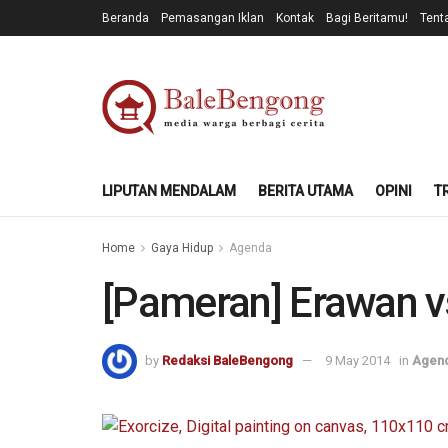
Beranda
Pemasangan Iklan
Kontak
Bagi Beritamu!
Tent
LIPUTAN MENDALAM
BERITA UTAMA
OPINI
T
Home
Gaya Hidup
Agenda
[Pameran] Erawan v
by
Redaksi BaleBengong
9 May 2014
in
Agen