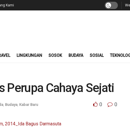
ang Kami
We
RAVEL
LINGKUNGAN
SOSOK
BUDAYA
SOSIAL
TEKNOLOG
s Perupa Cahaya Sejati
0
0
da
,
Budaya
,
Kabar Baru