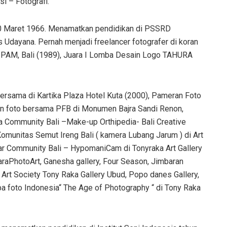
si – Fotografi.
 10 Maret 1966. Menamatkan pendidikan di PSSRD
 Udayana. Pernah menjadi freelancer fotografer di koran
o PAM, Bali (1989), Juara I Lomba Desain Logo TAHURA
ersama di Kartika Plaza Hotel Kuta (2000), Pameran Foto
an foto bersama PFB di Monumen Bajra Sandi Renon,
 Community Bali –Make-up Orthipedia- Bali Creative
 Komunitas Semut Ireng Bali ( kamera Lubang Jarum ) di Art
ar Community Bali – HypomaniCam di Tonyraka Art Gallery
raPhotoArt, Ganesha gallery, Four Season, Jimbaran
 Art Society Tony Raka Gallery Ubud, Popo danes Gallery,
a foto Indonesia“ The Age of Photography “ di Tony Raka