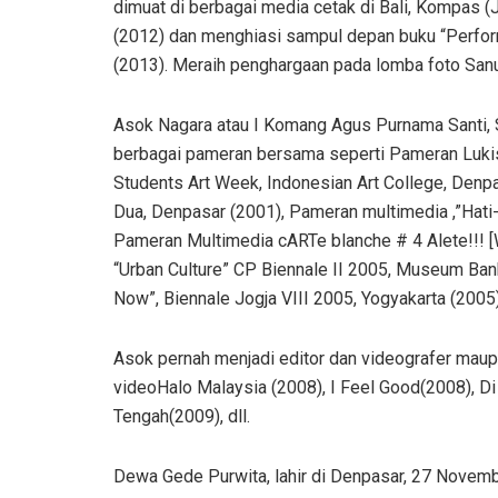
dimuat di berbagai media cetak di Bali, Kompas (Ja
(2012) dan menghiasi sampul depan buku “Perform
(2013). Meraih penghargaan pada lomba foto Sanur
Asok Nagara atau I Komang Agus Purnama Santi, S
berbagai pameran bersama seperti Pameran Lukisa
Students Art Week, Indonesian Art College, Denpas
Dua, Denpasar (2001), Pameran multimedia ,”Hati-hat
Pameran Multimedia cARTe blanche # 4 Alete!!! [Wa
“Urban Culture” CP Biennale II 2005, Museum Ban
Now”, Biennale Jogja VIII 2005, Yogyakarta (2005)
Asok pernah menjadi editor dan videografer maupu
videoHalo Malaysia (2008), I Feel Good(2008), D
Tengah(2009), dll.
Dewa Gede Purwita, lahir di Denpasar, 27 Novemb