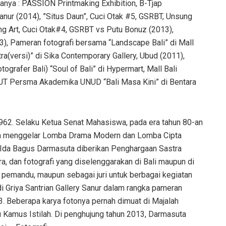
anya : PASSION Printmaking Exhibition, B-Tjap
Sanur (2014), ”Situs Daun”, Cuci Otak #5, GSRBT, Unsung
ng Art, Cuci Otak#4, GSRBT vs Putu Bonuz (2013),
, Pameran fotografi bersama “Landscape Bali” di Mall
a(versi)” di Sika Contemporary Gallery, Ubud (2011),
rafer Bali) “Soul of Bali” di Hypermart, Mall Bali
HUT Persma Akademika UNUD “Bali Masa Kini” di Bentara
1962. Selaku Ketua Senat Mahasiswa, pada era tahun 80-an
n menggelar Lomba Drama Modern dan Lomba Cipta
Ida Bagus Darmasuta diberikan Penghargaan Sastra
a, dan fotografi yang diselenggarakan di Bali maupun di
a, pemandu, maupun sebagai juri untuk berbagai kegiatan
i Griya Santrian Gallery Sanur dalam rangka pameran
3. Beberapa karya fotonya pernah dimuat di Majalah
ku Kamus Istilah. Di penghujung tahun 2013, Darmasuta