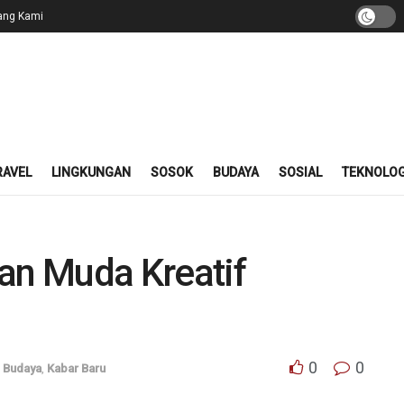
ang Kami
RAVEL
LINGKUNGAN
SOSOK
BUDAYA
SOSIAL
TEKNOLOG
n Muda Kreatif
0
0
,
Budaya
,
Kabar Baru