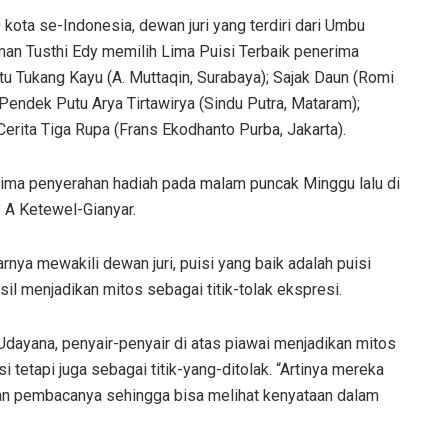
 kota se-Indonesia, dewan juri yang terdiri dari Umbu
man Tusthi Edy memilih Lima Puisi Terbaik penerima
tu Tukang Kayu (A. Muttaqin, Surabaya); Sajak Daun (Romi
endek Putu Arya Tirtawirya (Sindu Putra, Mataram);
erita Tiga Rupa (Frans Ekodhanto Purba, Jakarta).
ima penyerahan hadiah pada malam puncak Minggu lalu di
8 A Ketewel-Gianyar.
ya mewakili dewan juri, puisi yang baik adalah puisi
sil menjadikan mitos sebagai titik-tolak ekspresi.
dayana, penyair-penyair di atas piawai menjadikan mitos
i tetapi juga sebagai titik-yang-ditolak. “Artinya mereka
an pembacanya sehingga bisa melihat kenyataan dalam