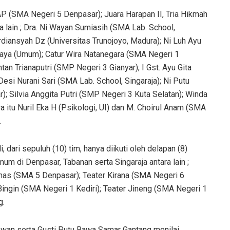
AP (SMA Negeri 5 Denpasar); Juara Harapan II, Tria Hikmah
ra lain ; Dra. Ni Wayan Sumiasih (SMA Lab. School,
Ardiansyah Dz (Universitas Trunojoyo, Madura); Ni Luh Ayu
jaya (Umum); Catur Wira Natanegara (SMA Negeri 1
n Trianaputri (SMP Negeri 3 Gianyar); I Gst. Ayu Gita
si Nurani Sari (SMA Lab. School, Singaraja); Ni Putu
; Silvia Anggita Putri (SMP Negeri 3 Kuta Selatan); Winda
itu Nuril Eka H (Psikologi, UI) dan M. Choirul Anam (SMA
.
dari sepuluh (10) tim, hanya diikuti oleh delapan (8)
m di Denpasar, Tabanan serta Singaraja antara lain ;
mas (SMA 5 Denpasar); Teater Kirana (SMA Negeri 6
ingin (SMA Negeri 1 Kediri); Teater Jineng (SMA Negeri 1
g.
rawan serta Gusti Putu Bawa Samar Gantang menilai