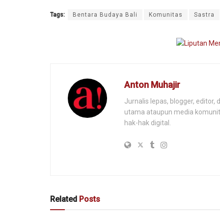
Tags:
Bentara Budaya Bali
Komunitas
Sastra
Anton Muhajir
Jurnalis lepas, blogger, editor
utama ataupun media komunitas
hak-hak digital.
Related
Posts