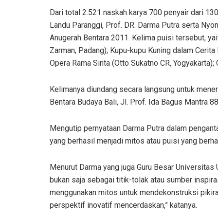
Dari total 2.521 naskah karya 700 penyair dari 130
Landu Paranggi, Prof. DR. Darma Putra serta Nyo
Anugerah Bentara 2011. Kelima puisi tersebut, yai
Zarman, Padang); Kupu-kupu Kuning dalam Cerita P
Opera Rama Sinta (Otto Sukatno CR, Yogyakarta); C
Kelimanya diundang secara langsung untuk mener
Bentara Budaya Bali, Jl. Prof. Ida Bagus Mantra 8
Mengutip pernyataan Darma Putra dalam pengantarn
yang berhasil menjadi mitos atau puisi yang berha
Menurut Darma yang juga Guru Besar Universitas U
bukan saja sebagai titik-tolak atau sumber inspiras
menggunakan mitos untuk mendekonstruksi pikir
perspektif inovatif mencerdaskan,” katanya.