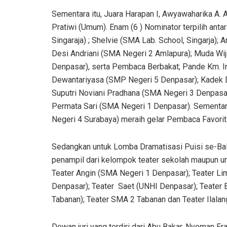
Sementara itu, Juara Harapan I, Awyawaharika A. 
Pratiwi (Umum). Enam (6 ) Nominator terpilih anta
Singaraja) ; Shelvie (SMA Lab. School, Singarja); 
Desi Andriani (SMA Negeri 2 Amlapura); Muda Wi
Denpasar), serta Pembaca Berbakat; Pande Km. Inta
Dewantariyasa (SMP Negeri 5 Denpasar); Kadek De
Suputri Noviani Pradhana (SMA Negeri 3 Denpasar)
Permata Sari (SMA Negeri 1 Denpasar). Sementara 
Negeri 4 Surabaya) meraih gelar Pembaca Favorit
Sedangkan untuk Lomba Dramatisasi Puisi se-Bali, 
penampil dari kelompok teater sekolah maupun umu
Teater Angin (SMA Negeri 1 Denpasar); Teater Li
Denpasar); Teater Saet (UNHI Denpasar); Teater B
Tabanan); Teater SMA 2 Tabanan dan Teater Ilalan
Dewan juri yang terdiri dari Abu Bakar, Nyoman E