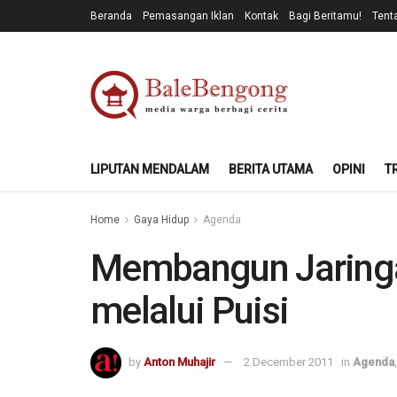
Beranda
Pemasangan Iklan
Kontak
Bagi Beritamu!
Tent
LIPUTAN MENDALAM
BERITA UTAMA
OPINI
T
Home
Gaya Hidup
Agenda
Membangun Jaringa
melalui Puisi
by
Anton Muhajir
2 December 2011
in
Agenda