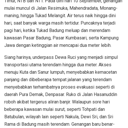
Timur, NTB dan NTT. Pada dini hari 10 September, genangan
mulai muncul di Jalan Resimuka, Mahendradata, Monang-
maning, hingga Tukad Melangit. Air terus naik hingga dini
hari, saat banyak warga masih tertidur. Puncaknya terjadi
pagi hari, ketika Tukad Badung meluap dan merendam
kawasan Pasar Badung, Pasar Kumbasari, serta Kampung
Jawa dengan ketinggian air mencapai dua meter lebih.
Siang harinya, underpass Dewa Ruci yang menjadi simpul
transportasi utama terendam hingga dua meter. Akses
menuju Kuta dan Sanur lumpuh, menyebabkan kemacetan
panjang dan dibeberapa tempat jalanan yang terendam
menyebabkan terhambatnya proses evakuasi seperti di
daerah Pura Demak, Denpasar. Ruko di Jalan Hasanuddin
roboh akibat tergerus aliran banjir. Walaupun sore hari
beberapa kawasan mulai surut, seperti Tohpati dan
Batubulan, wilayah lain seperti Nakula, Dewi Sri, dan Sri
Rama di Badung masih terendam. Genangan baru benar-