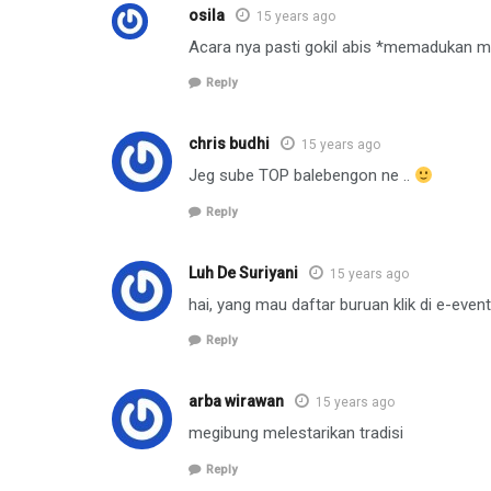
osila
15 years ago
Acara nya pasti gokil abis *memadukan m
Reply
chris budhi
15 years ago
Jeg sube TOP balebengon ne ..
Reply
Luh De Suriyani
15 years ago
hai, yang mau daftar buruan klik di e-event
Reply
arba wirawan
15 years ago
megibung melestarikan tradisi
Reply