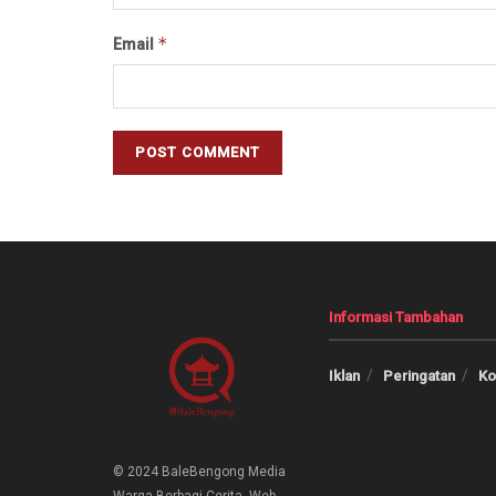
*
Email
Informasi Tambahan
Iklan
Peringatan
Ko
© 2024 BaleBengong Media
Warga Berbagi Cerita. Web