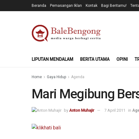
Beranda
Pemasangan Iklan
Kontak
Bagi Beritamu!
Tent
LIPUTAN MENDALAM
BERITA UTAMA
OPINI
T
Home
Gaya Hidup
Agenda
Mari Megibung Bers
by
Anton Muhajir
7 April 2011
in
Ag