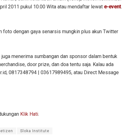
pril 2011 pukul 10.00 Wita atau mendaftar lewat
e-event
.
an foto dengan gaya senarsis mungkin plus akun Twitter
mi juga menerima sumbangan dan sponsor dalam bentuk
rchandise, door prize, dan doa tentu saja. Kalau ada
.or.id, 0817348794 | 03617989495, atau Direct Message
dukungan
Klik Hati
.
etizen
Sloka Institute