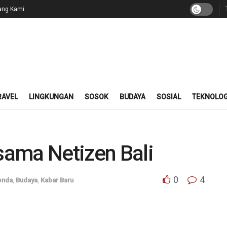
ang Kami
RAVEL
LINGKUNGAN
SOSOK
BUDAYA
SOSIAL
TEKNOLOG
ama Netizen Bali
0
4
enda
,
Budaya
,
Kabar Baru