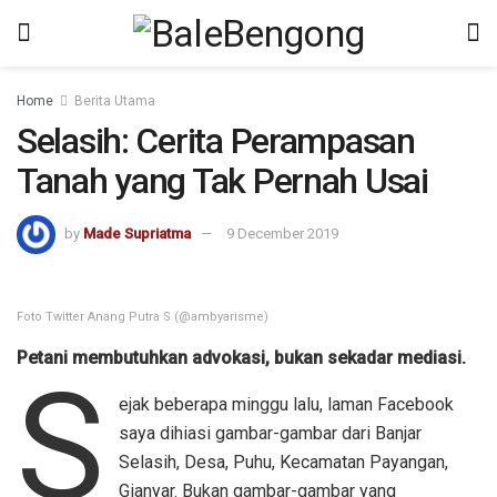
kampungbet
Home
Berita Utama
Selasih: Cerita Perampasan
Tanah yang Tak Pernah Usai
by
Made Supriatma
9 December 2019
Foto Twitter Anang Putra S (@ambyarisme)
Petani membutuhkan advokasi, bukan sekadar mediasi.
S
ejak beberapa minggu lalu, laman Facebook
saya dihiasi gambar-gambar dari Banjar
Selasih, Desa, Puhu, Kecamatan Payangan,
Gianyar. Bukan gambar-gambar yang