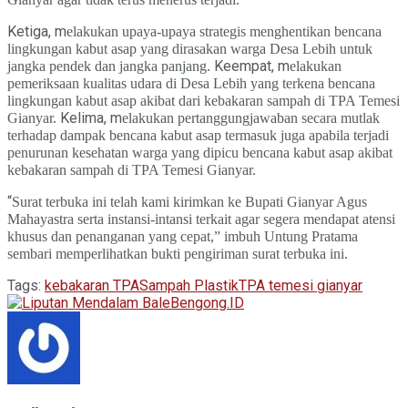
Ketiga, m
elakukan upaya-upaya strategis menghentikan bencana
lingkungan kabut asap yang dirasakan warga Desa Lebih untuk
Keempat, m
jangka pendek dan jangka panjang.
elakukan
pemeriksaan kualitas udara di Desa Lebih yang terkena bencana
lingkungan kabut asap akibat dari kebakaran sampah di TPA Temesi
Kelima, m
Gianyar.
elakukan pertanggungjawaban secara mutlak
terhadap dampak bencana kabut asap termasuk juga apabila terjadi
penurunan kesehatan warga yang dipicu bencana kabut asap akibat
kebakaran sampah di TPA Temesi Gianyar.
“
Surat terbuka ini telah kami kirimkan ke Bupati Gianyar Agus
Mahayastra serta instansi-intansi terkait agar segera mendapat atensi
khusus dan penanganan yang cepat,” imbuh
U
ntung Pratama
sembari memperlihatkan bukti pengiriman surat terbuka ini.
Tags:
kebakaran TPA
Sampah Plastik
TPA temesi gianyar