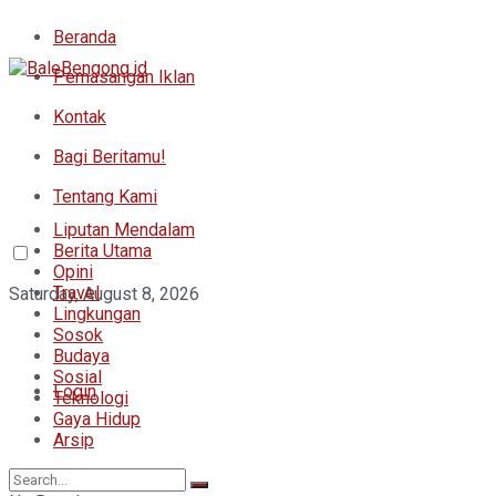
Beranda
Pemasangan Iklan
Kontak
Bagi Beritamu!
Tentang Kami
Liputan Mendalam
Berita Utama
Opini
Travel
Saturday, August 8, 2026
Lingkungan
Sosok
Budaya
Sosial
Login
Teknologi
Gaya Hidup
Arsip