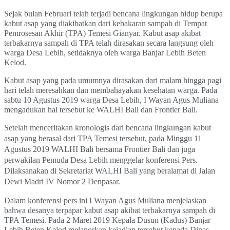
Sejak bulan Februari telah terjadi bencana lingkungan hidup berupa
kabut asap yang diakibatkan dari kebakaran sampah di Tempat
Pemrosesan Akhir (TPA) Temesi Gianyar. Kabut asap akibat
terbakarnya sampah di TPA telah dirasakan secara langsung oleh
warga Desa Lebih, setidaknya oleh warga Banjar Lebih Beten
Kelod.
Kabut asap yang pada umumnya dirasakan dari malam hingga pagi
hari telah meresahkan dan membahayakan kesehatan warga. Pada
sabtu 10 Agustus 2019 warga Desa Lebih, I Wayan Agus Muliana
mengadukan hal tersebut ke WALHI Bali dan Frontier Bali.
Setelah menceritakan kronologis dari bencana lingkungan kabut
asap yang berasal dari TPA Temesi tersebut, pada Minggu 11
Agustus 2019 WALHI Bali bersama Frontier Bali dan juga
perwakilan Pemuda Desa Lebih menggelar konferensi Pers.
D
ilaksanakan di Sekretariat WALHI Bali yang beralamat di Jalan
Dewi Madri IV Nomor 2 Denpasar.
Dalam konferensi pers ini I Wayan Agus Muliana menjelaskan
bahwa desanya terpapar kabut asap akibat terbakarnya sampah di
TPA Temesi.
Pada
2 Maret 2019 Kepala Dusun (Kadus) Banjar
Lebih Beten Kelod melaporkan kejadian tersebut kepada Dinas