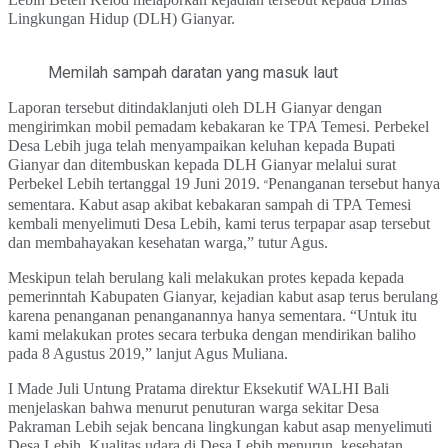
Lingkungan Hidup (DLH) Gianyar.
Memilah sampah daratan yang masuk laut
Laporan tersebut ditindaklanjuti oleh DLH Gianyar dengan
mengirimkan mobil pemadam kebakaran ke TPA Temesi.
Perbekel
Desa Lebih juga telah menyampaikan keluhan kepada Bupati
Gianyar dan ditembuskan kepada DLH Gianyar melalui surat
Perbekel Lebih tertanggal 19 Juni 2019.
Penanganan tersebut hanya
“
sementara. Kabut asap akibat kebakaran sampah di TPA Temesi
kembali menyelimuti Desa Lebih, kami terus terpapar asap tersebut
dan membahayakan kesehatan warga,” tutur
Agus
.
Meskipun telah berulang kali melakukan protes kepada kepada
pemerinntah Kabupaten Gianyar, kejadian kabut asap terus berulang
karena penanganan penanganannya h
an
ya sementara. “
U
ntuk itu
kami melakukan protes secara terbuka dengan mendirikan baliho
pada 8 Agustus 2019,”
lanjut
Agus Muliana.
I Made Juli Untung Pratama direktur Eksekutif WALHI Bali
menjelaskan bahwa menurut penuturan warga sekitar Desa
Pakraman Lebih sejak bencana lingkungan kabut asap menyelimuti
Desa Lebih. Kualitas udara di Desa Lebih menurun, kesehatan