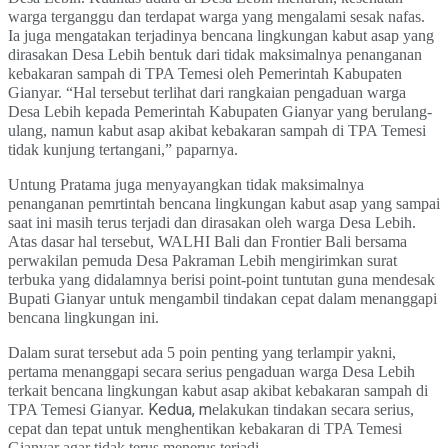
warga terganggu dan terdapat warga yang mengalami sesak nafas.
Ia juga mengatakan terjadinya bencana lingkungan kabut asap yang
dirasakan Desa Lebih bentuk dari tidak maksimalnya penanganan
kebakaran sampah di TPA Temesi oleh Pemerintah Kabupaten
Gianyar. “Hal tersebut terlihat dari rangkaian pengaduan warga
Desa Lebih kepada Pemerintah Kabupaten Gianyar yang berulang-
ulang, namun kabut asap akibat kebakaran sampah di TPA Temesi
tidak kunjung tertangani,” paparnya.
Untung Pratama juga menyayangkan tidak maksimalnya
penanganan
pemrtintah
bencana lingkungan kabut asap yang sampai
saat ini masih terus terjadi dan dirasakan oleh warga Desa Lebih.
Atas dasar hal tersebut, WALHI Bali dan Frontier Bali bersama
perwakilan pemuda Desa Pakraman Lebih mengirimkan surat
terbuka yang didalamnya berisi point-point tuntutan guna mendesak
Bupati Gianyar untuk mengambil tindakan cepat
d
alam menanggapi
bencana lingkungan ini.
Dalam surat tersebut ada 5 poin penting yang terlampir
yakni,
pertama m
enanggapi secara serius pengaduan warga Desa Lebih
terkait bencana lingkungan kabut asap akibat kebakaran sampah di
Kedua, m
TPA Temesi Gianyar.
elakukan tindakan secara serius,
cepat dan tepat untuk menghentikan kebakaran di TPA Temesi
Gianyar agar tidak terus menerus terjadi.