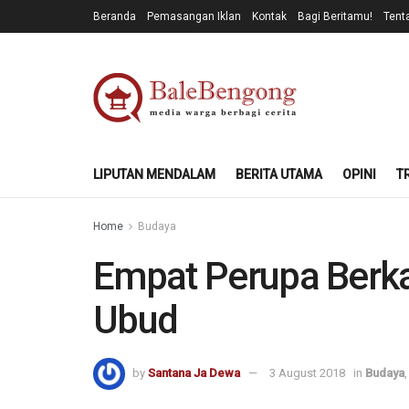
Beranda
Pemasangan Iklan
Kontak
Bagi Beritamu!
Tent
LIPUTAN MENDALAM
BERITA UTAMA
OPINI
T
Home
Budaya
Empat Perupa Berka
Ubud
by
Santana Ja Dewa
3 August 2018
in
Budaya