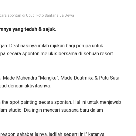
ara spontan di Ubud. Foto Santana Ja Dewa
mnya yang teduh & sejuk.
an. Destinasinya inilah rujukan bagi perupa untuk
upa secara sponton melukis bersama di sebuah resort
a, Made Mahendra “Mangku”, Made Duatmika & Putu Suta
d dengan aktivitasnya.
e spot painting secara spontan. Hal ini untuk menjawab
alam studio. Dia ingin mencari suasana baru dalam
espon sahabat lainya, jadilah seperti ini,” katanya.