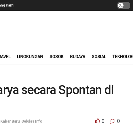
ang Kami
RAVEL
LINGKUNGAN
SOSOK
BUDAYA
SOSIAL
TEKNOLOG
rya secara Spontan di
0
0
,
Kabar Baru
,
Sekilas Info