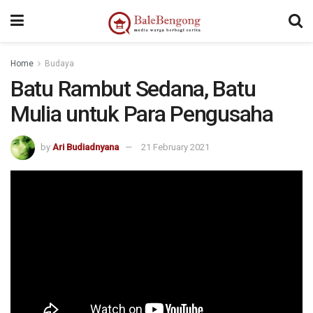
kampungbet
Home
Budaya
Batu Rambut Sedana, Batu
Mulia untuk Para Pengusaha
by
Ari Budiadnyana
21 February 2021