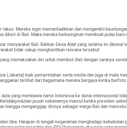
tor rakus. Mereka ingin memanfaatkkan dan mengambil keuntungan
sa dibeli di Bali. Maka mereka berkeinginan membuat pulau baru 
sar masyarakat Bali. Bahkan Desa Adat yang selama ini dikenal t
arakat tidak cukup menghentikan rencana tersebut.
us yang memaksakan diri untuk membeli Bali dengan caranya sendi
onesia (Jakarta) baik pemerintahan serta media dan juga di mata m
anggakan terlihat dari bagaimana mereka bergaya ketika berfot
i duta yang membawa nama Indonesia ke dunia internasional tida
. Ketidakpedulian pusat sebenarnya muncul ketika presiden se
an bangga menganggap dirinya sebagai warga Bali dan merestui
siden tiba. Harapan di tengah kegeraman menghadapi kebebalan