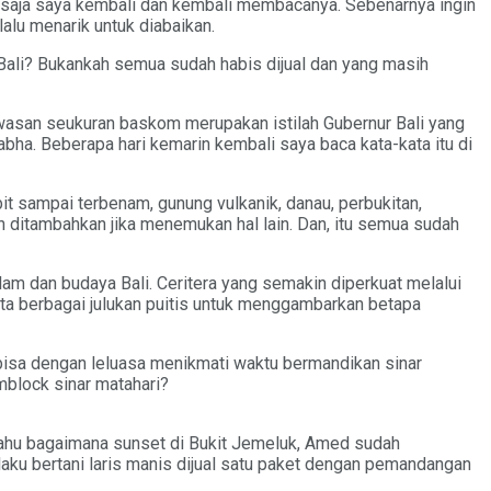
alu saja saya kembali dan kembali membacanya. Sebenarnya ingin
lalu menarik untuk diabaikan.
ari Bali? Bukankah semua sudah habis dijual dan yang masih
wasan seukuran baskom merupakan istilah Gubernur Bali yang
ha. Beberapa hari kemarin kembali saya baca kata-kata itu di
 sampai terbenam, gunung vulkanik, danau, perbukitan,
kan ditambahkan jika menemukan hal lain. Dan, itu semua sudah
m dan budaya Bali. Ceritera yang semakin diperkuat melalui
rta berbagai julukan puitis untuk menggambarkan betapa
n bisa dengan leluasa menikmati waktu bermandikan sinar
mblock sinar matahari?
 tahu bagaimana sunset di Bukit Jemeluk, Amed sudah
aku bertani laris manis dijual satu paket dengan pemandangan