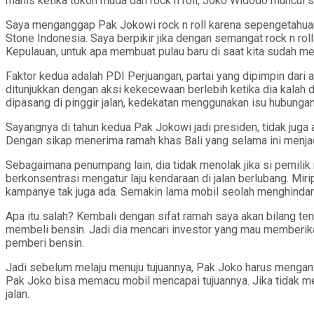
manis ketika tokoh muda dan rock n roll, Joko Widodo muncul s
Saya menganggap Pak Jokowi rock n roll karena sepengetahuan 
Stone Indonesia. Saya berpikir jika dengan semangat rock n r
Kepulauan, untuk apa membuat pulau baru di saat kita sudah me
Faktor kedua adalah PDI Perjuangan, partai yang dipimpin dari
ditunjukkan dengan aksi kekecewaan berlebih ketika dia kalah d
dipasang di pinggir jalan, kedekatan menggunakan isu hubungan
Sayangnya di tahun kedua Pak Jokowi jadi presiden, tidak juga
Dengan sikap menerima ramah khas Bali yang selama ini menja
Sebagaimana penumpang lain, dia tidak menolak jika si pemil
berkonsentrasi mengatur laju kendaraan di jalan berlubang. Mi
kampanye tak juga ada. Semakin lama mobil seolah menghindari
Apa itu salah? Kembali dengan sifat ramah saya akan bilang ten
membeli bensin. Jadi dia mencari investor yang mau memberikan
pemberi bensin.
Jadi sebelum melaju menuju tujuannya, Pak Joko harus menganta
Pak Joko bisa memacu mobil mencapai tujuannya. Jika tidak mengi
jalan.