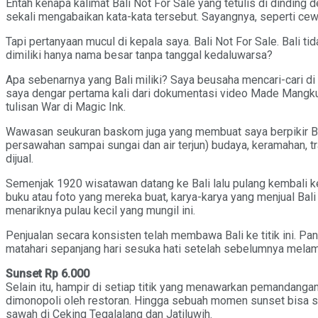
Entah kenapa kalimat Bali Not For Sale yang tetulis di dinding
sekali mengabaikan kata-kata tersebut. Sayangnya, seperti cewek
Tapi pertanyaan mucul di kepala saya. Bali Not For Sale. Bali ti
dimiliki hanya nama besar tanpa tanggal kedaluwarsa?
Apa sebenarnya yang Bali miliki? Saya beusaha mencari-cari 
saya dengar pertama kali dari dokumentasi video Made Mangku 
tulisan War di Magic Ink.
Wawasan seukuran baskom juga yang membuat saya berpikir Bali
persawahan sampai sungai dan air terjun) budaya, keramahan, tra
dijual.
Semenjak 1920 wisatawan datang ke Bali lalu pulang kembali k
buku atau foto yang mereka buat, karya-karya yang menjual Bal
menariknya pulau kecil yang mungil ini.
Penjualan secara konsisten telah membawa Bali ke titik ini. Pa
matahari sepanjang hari sesuka hati setelah sebelumnya melamu
Sunset Rp 6.000
Selain itu, hampir di setiap titik yang menawarkan pemandang
dimonopoli oleh restoran. Hingga sebuah momen sunset bisa se
sawah di Ceking Tegalalang dan Jatiluwih.