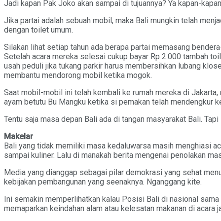
Jadi kapan Pak Joko akan sampai di tujuannya? Ya kapan-kapan
Jika partai adalah sebuah mobil, maka Bali mungkin telah menj
dengan toilet umum.
Silakan lihat setiap tahun ada berapa partai memasang bende
Setelah acara mereka selesai cukup bayar Rp 2.000 tambah toile
usah peduli jika tukang parkir harus membersihkan lubang klos
membantu mendorong mobil ketika mogok.
Saat mobil-mobil ini telah kembali ke rumah mereka di Jakarta
ayam betutu Bu Mangku ketika si pemakan telah mendengkur ke
Tentu saja masa depan Bali ada di tangan masyarakat Bali. Tapi 
Makelar
Bali yang tidak memiliki masa kedaluwarsa masih menghiasi acara
sampai kuliner. Lalu di manakah berita mengenai penolakan mas
Media yang dianggap sebagai pilar demokrasi yang sehat menur
kebijakan pembangunan yang seenaknya. Nganggang kite.
Ini semakin memperlihatkan kalau Posisi Bali di nasional sama 
memaparkan keindahan alam atau kelesatan makanan di acara jal