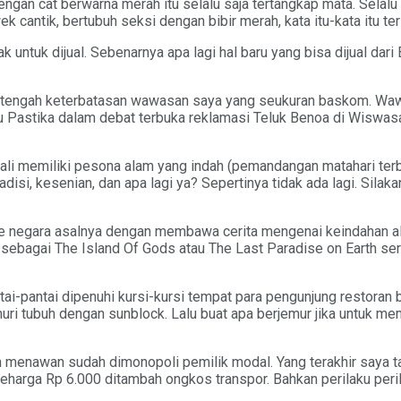
 dengan cat berwarna merah itu selalu saja tertangkap mata. Sel
 cantik, bertubuh seksi dengan bibir merah, kata itu-kata itu ter
dak untuk dijual. Sebenarnya apa lagi hal baru yang bisa dijual d
di tengah keterbatasan wawasan saya yang seukuran baskom. Wa
Pastika dalam debat terbuka reklamasi Teluk Benoa di Wiswasab
 memiliki pesona alam yang indah (pemandangan matahari terbit
disi, kesenian, dan apa lagi ya? Sepertinya tidak ada lagi. Sila
e negara asalnya dengan membawa cerita mengenai keindahan ala
i sebagai The Island Of Gods atau The Last Paradise on Earth se
ntai-pantai dipenuhi kursi-kursi tempat para pengunjung restora
ri tubuh dengan sunblock. Lalu buat apa berjemur jika untuk me
an menawan sudah dimonopoli pemilik modal. Yang terakhir saya
harga Rp 6.000 ditambah ongkos transpor. Bahkan perilaku peril