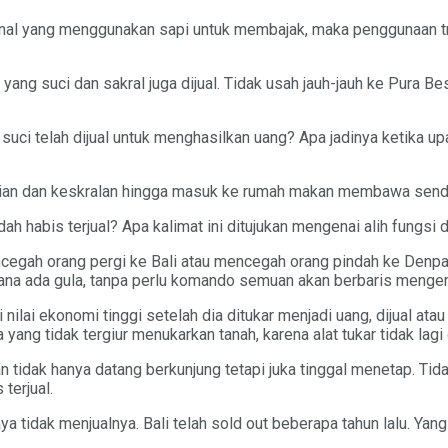
ional yang menggunakan sapi untuk membajak, maka penggunaan trak
yang suci dan sakral juga dijual. Tidak usah jauh-jauh ke Pura 
suci telah dijual untuk menghasilkan uang? Apa jadinya ketika upaca
cian dan keskralan hingga masuk ke rumah makan membawa sendo
 habis terjual? Apa kalimat ini ditujukan mengenai alih fungsi d
gah orang pergi ke Bali atau mencegah orang pindah ke Denpasa
i mana ada gula, tanpa perlu komando semuan akan berbaris meng
iki nilai ekonomi tinggi setelah dia ditukar menjadi uang, dijual 
 yang tidak tergiur menukarkan tanah, karena alat tukar tidak l
 tidak hanya datang berkunjung tetapi juka tinggal menetap. Tida
terjual.
 saya tidak menjualnya. Bali telah sold out beberapa tahun lalu. 