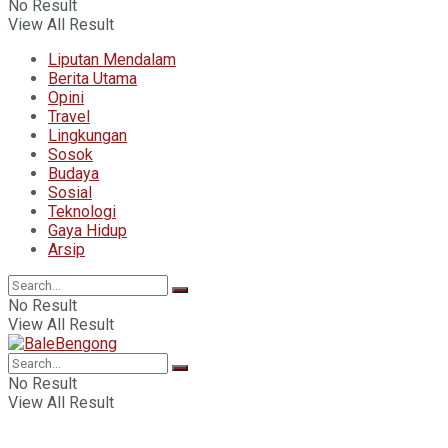
No Result
View All Result
Liputan Mendalam
Berita Utama
Opini
Travel
Lingkungan
Sosok
Budaya
Sosial
Teknologi
Gaya Hidup
Arsip
No Result
View All Result
No Result
View All Result