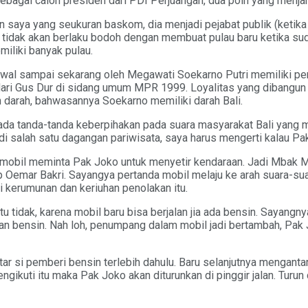
ebagai calon presiden dari PDI Perjuangan, dua poin yang menjan
saya yang seukuran baskom, dia menjadi pejabat publik (ketika
oll tidak akan berlaku bodoh dengan membuat pulau baru ketika 
miliki banyak pulau.
 awal sampai sekarang oleh Megawati Soekarno Putri memiliki pen
ari Gus Dur di sidang umum MPR 1999. Loyalitas yang dibangun sa
 darah, bahwasannya Soekarno memiliki darah Bali.
 ada tanda-tanda keberpihakan pada suara masyarakat Bali yang 
di salah satu dagangan pariwisata, saya harus mengerti kalau P
ik mobil meminta Pak Joko untuk menyetir kendaraan. Jadi Mbak
rip Oemar Bakri. Sayangya pertanda mobil melaju ke arah suara-s
 kerumunan dan keriuhan penolakan itu.
tu tidak, karena mobil baru bisa berjalan jia ada bensin. Sayang
 bensin. Nah loh, penumpang dalam mobil jadi bertambah, Pak Jo
r si pemberi bensin terlebih dahulu. Baru selanjutnya mengantar
kuti itu maka Pak Joko akan diturunkan di pinggir jalan. Turun d