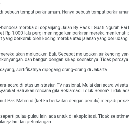
.
adi sebuah tempat parkir umum. Hanya sebuah tempat parkir umum.
ra-bendera mereka di sepanjang Jalan By Pass I Gusti Ngurah R
t Rp 1.000 lalu pergi meninggalkan parkiran mereka menikmati pa
et yang berkerak oleh kecing mereka atau jalanan yang berlubang 
, mereka akan melupakan Bali. Secepat melupakan air kencing ya
kenyangan, dan bangun dengan sikap seenaknya. Tidak percaya 
sayang, sertifikatnya dipegang orang-orang di Jakarta.
-acara di stasiun-stasiun TV nasional. Mulai dari acara wisata j
yarakat Bali akan rencana gila Reklamasi Teluk Benoa? Tidak ada
ut Pak Mahmud (ketika berkaitan dengan pemilu) menjadi pesaki
seperti pulau-pulau lain, ada untuk di eksploitasi. Tidak seist
an-jalan dan petualangan.