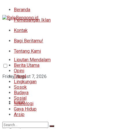
Beranda
Pemasangan Iklan
Kontak
Bagi Beritamu!
Tentang Kami
Liputan Mendalam
Berita Utama
Opini
Travel
Friday, August 7, 2026
Lingkungan
Sosok
Budaya
Sosial
Login
Teknologi
Gaya Hidup
Arsip