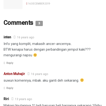
16 DECEMBER 2019
Comments
3
inten
16 years ago
Info yang komplit, makasih ancer-ancernya..
BTW kenapa harus dengan perbandingan jempol kaki???
mengurangi napsu
Reply
Anton Muhajir
16 years ago
suwun komennya, mbak. aku ganti deh sekarang.
Reply
Riri
13 years ago
Makasi liputannya ^^ tadi barusan beli harganya sekarang 10ribu