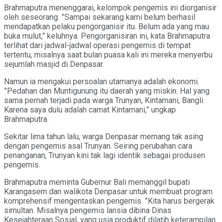
Brahmaputra menenggarai, kelompok pengemis ini diorganisir
oleh seseorang. ”Sampai sekarang kami belum berhasil
mendapatkan pelaku pengorganisir itu. Belum ada yang mau
buka mulut,” keluhnya. Pengorganisiran ini, kata Brahmaputra
terlihat dari jadwal-jadwal operasi pengemis di tempat
tertentu, misalnya saat bulan puasa kali ini mereka menyerbu
sejumlah masjid di Denpasar.
Namun ia mengakui persoalan utamanya adalah ekonomi.
”Pedahan dan Muntigunung itu daerah yang miskin. Hal yang
sama pernah terjadi pada warga Trunyan, Kintamani, Bangli.
Karena saya dulu adalah camat Kintamani,” ungkap
Brahmaputra.
Sekitar lima tahun lalu, warga Denpasar memang tak asing
dengan pengemis asal Trunyan. Seiring perubahan cara
penanganan, Trunyan kini tak lagi identik sebagai produsen
pengemis.
Brahmaputra meminta Gubernur Bali memanggil bupati
Karangasem dan walikota Denpasar untuk membuat program
komprehensif mengentaskan pengemis. ”Kita harus bergerak
simultan. Misalnya pengemis lansia dibina Dinas
Kesejahteraan Sosial, yang usia produktif dilatih keterampilan