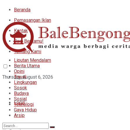
Beranda
Pemasangan Iklan
Kontak
Bagi Beritamu!
Tentang Kami
Liputan Mendalam
Berita Utama
Opini
Travel
Thursday, August 6, 2026
Lingkungan
Sosok
Budaya
Sosial
Login
Teknologi
Gaya Hidup
Arsip