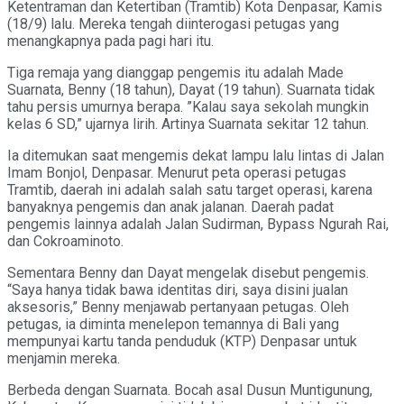
Ketentraman dan Ketertiban (Tramtib) Kota Denpasar, Kamis
(18/9) lalu. Mereka tengah diinterogasi petugas yang
menangkapnya pada pagi hari itu.
Tiga remaja yang dianggap pengemis itu adalah Made
Suarnata, Benny (18 tahun), Dayat (19 tahun). Suarnata tidak
tahu persis umurnya berapa. ”Kalau saya sekolah mungkin
kelas 6 SD,” ujarnya lirih. Artinya Suarnata sekitar 12 tahun.
Ia ditemukan saat mengemis dekat lampu lalu lintas di Jalan
Imam Bonjol, Denpasar. Menurut peta operasi petugas
Tramtib, daerah ini adalah salah satu target operasi, karena
banyaknya pengemis dan anak jalanan. Daerah padat
pengemis lainnya adalah Jalan Sudirman, Bypass Ngurah Rai,
dan Cokroaminoto.
Sementara Benny dan Dayat mengelak disebut pengemis.
“Saya hanya tidak bawa identitas diri, saya disini jualan
aksesoris,” Benny menjawab pertanyaan petugas. Oleh
petugas, ia diminta menelepon temannya di Bali yang
mempunyai kartu tanda penduduk (KTP) Denpasar untuk
menjamin mereka.
Berbeda dengan Suarnata. Bocah asal Dusun Muntigunung,