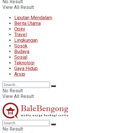
No Result
View All Result
Liputan Mendalam
Berita Utama
Opini
Travel
Lingkungan
Sosok
Budaya
Sosial
Teknologi
Gaya Hidup
Arsip
No Result
View All Result
No Result