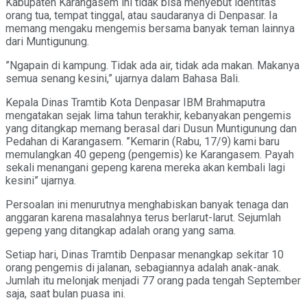
Kabupaten Karangasem ini tidak bisa menyebut identitas
orang tua, tempat tinggal, atau saudaranya di Denpasar. Ia
memang mengaku mengemis bersama banyak teman lainnya
dari Muntigunung.
”Ngapain di kampung. Tidak ada air, tidak ada makan. Makanya
semua senang kesini,” ujarnya dalam Bahasa Bali.
Kepala Dinas Tramtib Kota Denpasar IBM Brahmaputra
mengatakan sejak lima tahun terakhir, kebanyakan pengemis
yang ditangkap memang berasal dari Dusun Muntigunung dan
Pedahan di Karangasem. ”Kemarin (Rabu, 17/9) kami baru
memulangkan 40 gepeng (pengemis) ke Karangasem. Payah
sekali menangani gepeng karena mereka akan kembali lagi
kesini” ujarnya.
Persoalan ini menurutnya menghabiskan banyak tenaga dan
anggaran karena masalahnya terus berlarut-larut. Sejumlah
gepeng yang ditangkap adalah orang yang sama.
Setiap hari, Dinas Tramtib Denpasar menangkap sekitar 10
orang pengemis di jalanan, sebagiannya adalah anak-anak.
Jumlah itu melonjak menjadi 77 orang pada tengah September
saja, saat bulan puasa ini.