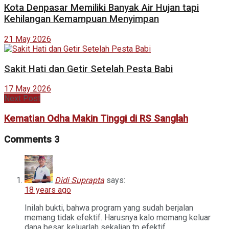
Kota Denpasar Memiliki Banyak Air Hujan tapi
Kehilangan Kemampuan Menyimpan
21 May 2026
Sakit Hati dan Getir Setelah Pesta Babi
17 May 2026
Next Post
Kematian Odha Makin Tinggi di RS Sanglah
Comments
3
Didi Suprapta
says:
18 years ago
Inilah bukti, bahwa program yang sudah berjalan
memang tidak efektif. Harusnya kalo memang keluar
dana besar, keluarlah sekalian tp efektif.