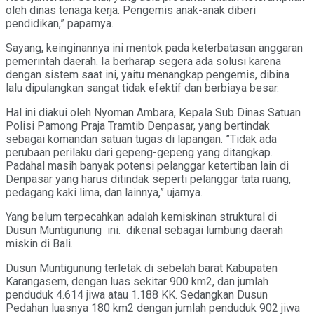
oleh dinas tenaga kerja. Pengemis anak-anak diberi
pendidikan,” paparnya.
Sayang, keinginannya ini mentok pada keterbatasan anggaran
pemerintah daerah. Ia berharap segera ada solusi karena
dengan sistem saat ini, yaitu menangkap pengemis, dibina
lalu dipulangkan sangat tidak efektif dan berbiaya besar.
Hal ini diakui oleh Nyoman Ambara, Kepala Sub Dinas Satuan
Polisi Pamong Praja Tramtib Denpasar, yang bertindak
sebagai komandan satuan tugas di lapangan. ”Tidak ada
perubaan perilaku dari gepeng-gepeng yang ditangkap.
Padahal masih banyak potensi pelanggar ketertiban lain di
Denpasar yang harus ditindak seperti pelanggar tata ruang,
pedagang kaki lima, dan lainnya,” ujarnya.
Yang belum terpecahkan adalah kemiskinan struktural di
Dusun Muntigunung ini. dikenal sebagai lumbung daerah
miskin di Bali.
Dusun Muntigunung terletak di sebelah barat Kabupaten
Karangasem, dengan luas sekitar 900 km2, dan jumlah
penduduk 4.614 jiwa atau 1.188 KK. Sedangkan Dusun
Pedahan luasnya 180 km2 dengan jumlah penduduk 902 jiwa