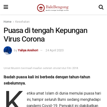
kampungbet
Home
Kesehatan
Puasa di tengah Kepungan
Virus Corona
by
Yahya Anshori
24 April 2020
Umat Muslim bermaaf-maafan setelah sholat Idul Fitri 2018.
Ibadah puasa kali ini berbeda denqan tahun-tahun
sebelumnya.
K
etika umat Islam di dunia memulai puasa hari
ini, hampir seluruh Bumi sedang menghadapi
pandemi Covid-19. Penyakit ini diakibatkan