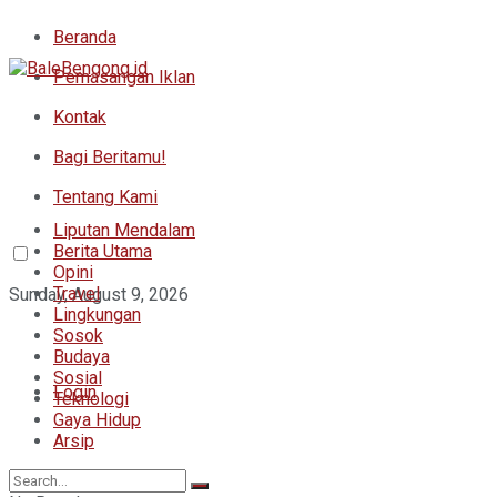
Beranda
Pemasangan Iklan
Kontak
Bagi Beritamu!
Tentang Kami
Liputan Mendalam
Berita Utama
Opini
Travel
Sunday, August 9, 2026
Lingkungan
Sosok
Budaya
Sosial
Login
Teknologi
Gaya Hidup
Arsip