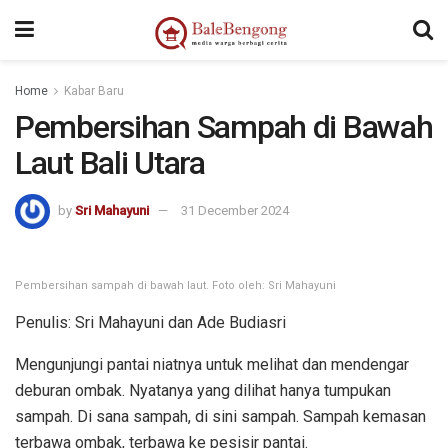
kampungbet
Home
Kabar Baru
Pembersihan Sampah di Bawah
Laut Bali Utara
by
Sri Mahayuni
31 December 2024
Pembersihan sampah di bawah laut. Foto oleh: Sri Mahayuni
Penulis: Sri Mahayuni dan Ade Budiasri
Mengunjungi pantai niatnya untuk melihat dan mendengar
deburan ombak. Nyatanya yang dilihat hanya tumpukan
sampah. Di sana sampah, di sini sampah. Sampah kemasan
terbawa ombak, terbawa ke pesisir pantai.