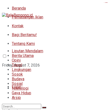
https://deals-gta.com/
sangkarbet
sangkarbet
sangkarbet
sangkarbet
sangkarbet
sangkarbet
sangkarbet
sangkarbet
sangkarbet
Beranda
Pemasangan Iklan
Kontak
Bagi Beritamu!
Tentang Kami
Liputan Mendalam
Berita Utama
Opini
Travel
Friday, August 7, 2026
Lingkungan
Sosok
Budaya
Sosial
Login
Teknologi
Gaya Hidup
Arsip