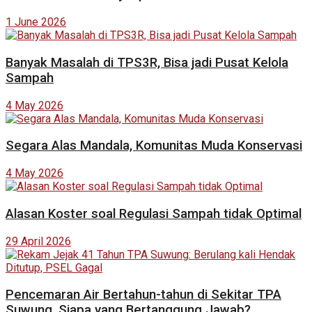
1 June 2026
Banyak Masalah di TPS3R, Bisa jadi Pusat Kelola
Sampah
4 May 2026
Segara Alas Mandala, Komunitas Muda Konservasi
4 May 2026
Alasan Koster soal Regulasi Sampah tidak Optimal
29 April 2026
Pencemaran Air Bertahun-tahun di Sekitar TPA
Suwung, Siapa yang Bertanggung Jawab?