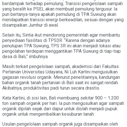
berdampak terhadap pemulung. Transisi pengelolaan sampah
yang beralih ke PSEL akan membuat pemulung tergusur. Ia
pun bertanya-tanya apakah pemulung di TPA Suwung akan
mendapatkan transisi energi berkeadilan, sesuai dengan yang
disampaikan Jumhur di awal.
Selain itu, Sintia ikut mendorong pemerintah agar membantu
penyediaan fasilitas di TPS3R. “Karena dengan adanya
penutupan TPA Suwung, TPS 3R ini akan menjadi lokasi atau
pengolahan terdepan menggantikan TPA Suwung di tiap-tiap
desa di Bali,” imbuhnya.
Masih terkait pengelolaan sampah, akademisi dari Fakultas
Pertanian Universitas Udayana, Ni Luh Kartini mengusulkan
gagasan revolusi organik. Menurut penelitiannya, kandungan
bahan organik tanah pertanian di Bali saat ini sangat rendah.
Akibatnya, produktivitas padi turun secara drastis.
Kata Kartini, di sisi lain, Bali membuang sekitar 900 – 1.200
ton sampah organik per hari. Ia pun mengusulkan agar sampah
organik dipilah sejak dari dapur untuk diolah menjadi pupuk
organik untuk mengembalikan kesuburan tanah.
Usulan pengelolaan sampah organik juga disampaikan oleh