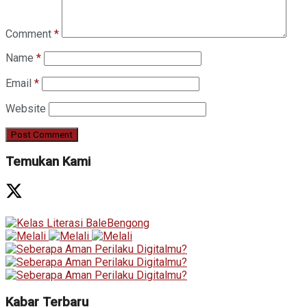
Comment
*
Name
*
Email
*
Website
Temukan Kami
Kabar Terbaru