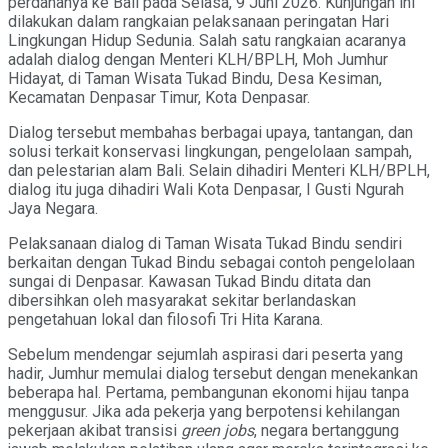
perdananya ke Bali pada Selasa, 9 Juni 2026. Kunjungan ini
dilakukan dalam rangkaian pelaksanaan peringatan Hari
Lingkungan Hidup Sedunia. Salah satu rangkaian acaranya
adalah dialog dengan Menteri KLH/BPLH, Moh Jumhur
Hidayat, di Taman Wisata Tukad Bindu, Desa Kesiman,
Kecamatan Denpasar Timur, Kota Denpasar.
Dialog tersebut membahas berbagai upaya, tantangan, dan
solusi terkait konservasi lingkungan, pengelolaan sampah,
dan pelestarian alam Bali. Selain dihadiri Menteri KLH/BPLH,
dialog itu juga dihadiri Wali Kota Denpasar, I Gusti Ngurah
Jaya Negara.
Pelaksanaan dialog di Taman Wisata Tukad Bindu sendiri
berkaitan dengan Tukad Bindu sebagai contoh pengelolaan
sungai di Denpasar. Kawasan Tukad Bindu ditata dan
dibersihkan oleh masyarakat sekitar berlandaskan
pengetahuan lokal dan filosofi Tri Hita Karana.
Sebelum mendengar sejumlah aspirasi dari peserta yang
hadir, Jumhur memulai dialog tersebut dengan menekankan
beberapa hal. Pertama, pembangunan ekonomi hijau tanpa
menggusur. Jika ada pekerja yang berpotensi kehilangan
pekerjaan akibat transisi
green jobs
, negara bertanggung