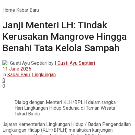
Home
Kabar Baru
Janji Menteri LH: Tindak
Kerusakan Mangrove Hingga
Benahi Tata Kelola Sampah
by
I Gusti Ayu Septiari
11 June 2026
in
Kabar Baru
,
Lingkungan
0
0
Dialog dengan Menteri KLH/BPLH dalam rangka
Hari Lingkungan Hidup Sedunia di Taman Wisata
Tukad Bindu
Jajaran Kementerian Lingkungan Hidup / Badan Pengendalian
Lingkungan Hidup (KLH/BPLH) melakukan kunjungan