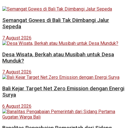
Semangat Gowes di Bali Tak Diimbangi Jalur
Sepeda
7 August 2026
Desa Wisata, Berkah atau Musibah untuk Desa
Munduk?
7 August 2026
Bali Kejar Target Net Zero Emission dengan Energi
Surya
6 August 2026