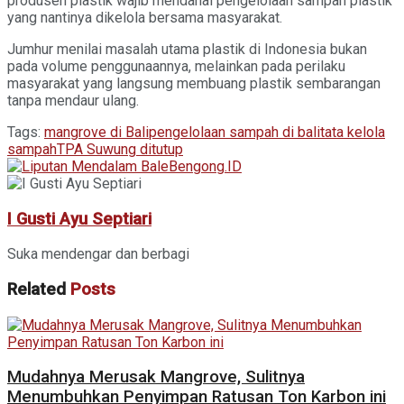
produsen plastik wajib mendanai pengelolaan sampah plastik
yang nantinya dikelola bersama masyarakat.
Jumhur menilai masalah utama plastik di Indonesia bukan
pada volume penggunaannya, melainkan pada perilaku
masyarakat yang langsung membuang plastik sembarangan
tanpa mendaur ulang.
Tags:
mangrove di Bali
pengelolaan sampah di bali
tata kelola
sampah
TPA Suwung ditutup
I Gusti Ayu Septiari
Suka mendengar dan berbagi
Related
Posts
Mudahnya Merusak Mangrove, Sulitnya
Menumbuhkan Penyimpan Ratusan Ton Karbon ini