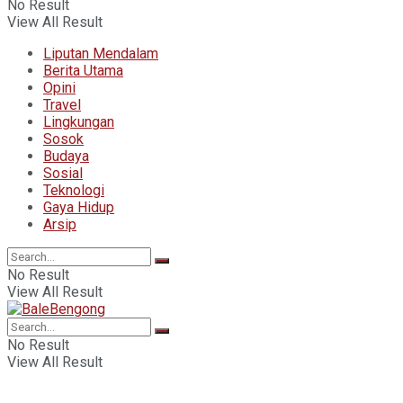
No Result
View All Result
Liputan Mendalam
Berita Utama
Opini
Travel
Lingkungan
Sosok
Budaya
Sosial
Teknologi
Gaya Hidup
Arsip
No Result
View All Result
No Result
View All Result