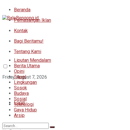
Beranda
Pemasangan Iklan
Kontak
Bagi Beritamu!
Tentang Kami
Liputan Mendalam
Berita Utama
Opini
Travel
Friday, August 7, 2026
Lingkungan
Sosok
Budaya
Sosial
Login
Teknologi
Gaya Hidup
Arsip