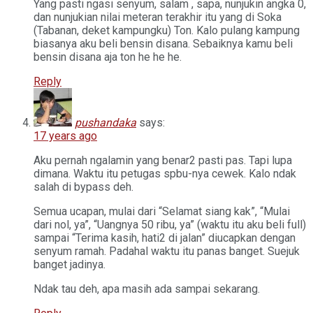
Yang pasti ngasi senyum, salam , sapa, nunjukin angka 0,
dan nunjukian nilai meteran terakhir itu yang di Soka
(Tabanan, deket kampungku) Ton. Kalo pulang kampung
biasanya aku beli bensin disana. Sebaiknya kamu beli
bensin disana aja ton he he he.
Reply
pushandaka
says:
17 years ago
Aku pernah ngalamin yang benar2 pasti pas. Tapi lupa
dimana. Waktu itu petugas spbu-nya cewek. Kalo ndak
salah di bypass deh.
Semua ucapan, mulai dari “Selamat siang kak”, “Mulai
dari nol, ya”, “Uangnya 50 ribu, ya” (waktu itu aku beli full)
sampai “Terima kasih, hati2 di jalan” diucapkan dengan
senyum ramah. Padahal waktu itu panas banget. Suejuk
banget jadinya.
Ndak tau deh, apa masih ada sampai sekarang.