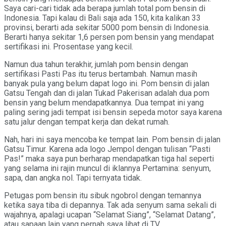
Saya cari-cari tidak ada berapa jumlah total pom bensin di
Indonesia. Tapi kalau di Bali saja ada 150, kita kalikan 33
provinsi, berarti ada sekitar 5000 pom bensin di Indonesia.
Berarti hanya sekitar 1,6 persen pom bensin yang mendapat
sertifikasi ini. Prosentase yang kecil.
Namun dua tahun terakhir, jumlah pom bensin dengan
sertifikasi Pasti Pas itu terus bertambah. Namun masih
banyak pula yang belum dapat logo ini. Pom bensin di jalan
Gatsu Tengah dan di jalan Tukad Pakerisan adalah dua pom
bensin yang belum mendapatkannya. Dua tempat ini yang
paling sering jadi tempat isi bensin sepeda motor saya karena
satu jalur dengan tempat kerja dan dekat rumah.
Nah, hari ini saya mencoba ke tempat lain. Pom bensin di jalan
Gatsu Timur. Karena ada logo Jempol dengan tulisan “Pasti
Pas!” maka saya pun berharap mendapatkan tiga hal seperti
yang selama ini rajin muncul di iklannya Pertamina: senyum,
sapa, dan angka nol. Tapi ternyata tidak.
Petugas pom bensin itu sibuk ngobrol dengan temannya
ketika saya tiba di depannya. Tak ada senyum sama sekali di
wajahnya, apalagi ucapan “Selamat Siang”, “Selamat Datang”,
atau sapaan lain yang pernah saya lihat di TV.