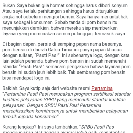
Bukan. Saya bukan gila hormat sehingga harus diberi senyum.
Atau saya terlalu perhitungan sehingga harus ditunjukkan
angka nol sebelum mengisi bensin. Saya hanya menuntut hak
saya sebagai konsumen. Sebab tanda di pom bensin itu
menunjukkan demikian, bahwa mereka siap memberikan
layanan yang memuaskan semua pelanggan, termasuk saya.
Di bagian depan, persis di samping papan nama besarnya,
pom bensin di daerah Gatsu Timur ini punya papan khusus
dengan tulisan, “Pasti Pas!”. Ini sebenarnya logo, dengan kata
lain adalah penanda, bahwa pom bensin ini sudah memenuhi
standar “Pasti Pas!” semacam pengakuan bahwa layanan pom
bensin ini sudah jauh lebih baik. Tak sembarang pom bensin
bisa mendapat logo ini.
Baiklah. Saya kutip saja dari website resmi
Pertamina
.
“
Pertamina Pasti Pas! merupakan program sertifikasi standar
kualitas pelayanan SPBU yang memenuhi standar kualitas
pelayanan. Dengan SPBU Pasti Pas! Pertamina
merealisasikan komitmennya untuk memberikan pelayanan
terbaik kepada konsumen
.”
Kurang lengkap? Ini saya tambahkan. “
SPBU Pasti Pas
menggunakan alat dengan akurasi lebih baik, menetapkan