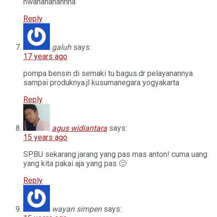
hwahahahahhha
Reply
galuh
says:
17 years ago
pompa bensin di semaki tu bagus.dr pelayanannya
sampai produknya.jl kusumanegara yogyakarta
Reply
agus widiantara
says:
15 years ago
SPBU sekarang jarang yang pas mas anton! cuma uang
yang kita pakai aja yang pas 🙂
Reply
wayan simpen
says: