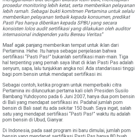
prosedur monitoring lebih ketat, serta memberikan pelayanan
lebih ramah. Sebagai bukti komitmen Pertamina untuk selalu
memberikan pelayanan terbaik kepada konsumen, predikat
Pasti Pas hanya diberikan kepada SPBU yang secara
konsisten lolos audit sertifikasi yang dilakukan oleh auditor
internasional independen yaitu Bereau Veritas
.”
Maaf agak panjang memberikan tempat untuk iklan dari
Pertamina. Hehe. Itu hanya sebagai penjelasan bahwa
sertifikasi “Pasti Pas!” bukanlah sertifikasi main-main. Tiga
hal terpenting yang pernah saya lihat di iklan Pasti Pas adalah
senyum, sapa, lalu tunjukkan angka nol. Ada standarisasi tinggi
bagi pom bensin untuk mendapat sertifikasi ini.
Sebagai contoh, ketika program untuk memperbaiki citra
Pertamina ini diluncurkan pertama kali oleh Presiden Susilo
Bambang Yuhdoyono pada 6 Juni 2007, hanya dua pom bensin
di Bali yang mendapat sertifikasi ini. Padahal jumlah pom
bensin di Bali saat itu ada sekitar 150 buah. Saya ingat, salah
satu yang mendapat sertifikasi “Pasti Pas!” waktu itu adalah
pom bensin di Ubud, Gianyar.
Di Indonesia, pada saat program ini baru dimulai, jumlah pom
bensin yang mendapat sertifikasi Pasti Pas hanya 80 buah.