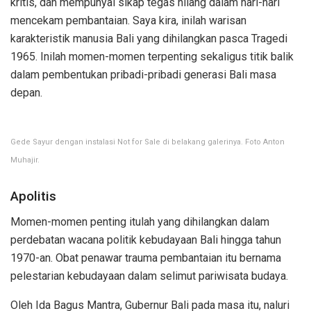
kritis, dan mempunyai sikap tegas hilang dalam hari-hari
mencekam pembantaian. Saya kira, inilah warisan
karakteristik manusia Bali yang dihilangkan pasca Tragedi
1965. Inilah momen-momen terpenting sekaligus titik balik
dalam pembentukan pribadi-pribadi generasi Bali masa
depan.
Gede Sayur dengan instalasi Not for Sale di belakang galerinya. Foto Anton
Muhajir.
Apolitis
Momen-momen penting itulah yang dihilangkan dalam
perdebatan wacana politik kebudayaan Bali hingga tahun
1970-an. Obat penawar trauma pembantaian itu bernama
pelestarian kebudayaan dalam selimut pariwisata budaya.
Oleh Ida Bagus Mantra, Gubernur Bali pada masa itu, naluri