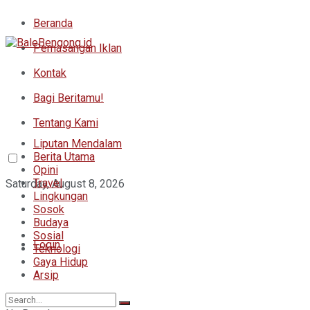
Beranda
Pemasangan Iklan
Kontak
Bagi Beritamu!
Tentang Kami
Liputan Mendalam
Berita Utama
Opini
Travel
Saturday, August 8, 2026
Lingkungan
Sosok
Budaya
Sosial
Login
Teknologi
Gaya Hidup
Arsip