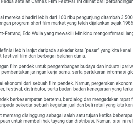
ar kedua setelah Cannes Film Festival. Ini dilihat dari perbanding
 mereka dihadiri lebih dari 160 ribu pengunjung ditambah 3.500 
 dengan program short film market yang telah dijalankan sejak 1986
-Ferrand, Edo Wulia yang mewakili Minikino mengonfirmasi langsu
inisi lebih lanjut daripada sekadar kata “pasar” yang kita kenal
t festival film dari berbagai belahan dunia.
film pendek untuk pengembangan budaya dan industri pariwisata
pembentukan jaringan kerja sama, serta pertukaran informasi glob
ai ekonomi dari sebuah film pendek. Namun, pergerakan ekonomi 
er, festival, distributor, serta badan-badan kenegaraan yang terkai
pendek berkesempatan bertemu, berdialog dan mengadakan rapat f
ada sekedar sebuah kegiatan jual dan beli retail yang kita kenal
t memang disinggung sebagai salah satu tujuan ketika beberapa p
n untuk membeli hak tayang dan distribusi. Namun, sisi ini rela