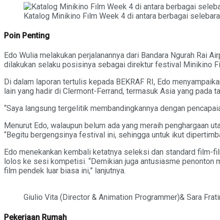
Katalog Minikino Film Week 4 di antara berbagai selebaran
Poin Penting
Edo Wulia melakukan perjalanannya dari Bandara Ngurah Rai Airpo
dilakukan selaku posisinya sebagai direktur festival Minikin
Di dalam laporan tertulis kepada BEKRAF RI, Edo menyampaikan
lain yang hadir di Clermont-Ferrand, termasuk Asia yang pada ta
“Saya langsung tergelitik membandingkannya dengan pencapaian
Menurut Edo, walaupun belum ada yang meraih penghargaan uta
“Begitu bergengsinya festival ini, sehingga untuk ikut diperti
Edo menekankan kembali ketatnya seleksi dan standard film-fil
lolos ke sesi kompetisi. “Demikian juga antusiasme penonton
film pendek luar biasa ini,” lanjutnya.
Giulio Vita (Director & Animation Programmer)& Sara Fratin
Pekerjaan Rumah