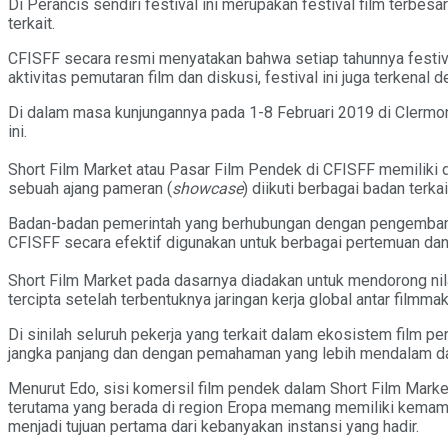
Di Perancis sendiri festival ini merupakan festival film terbes
terkait.
CFISFF secara resmi menyatakan bahwa setiap tahunnya festival
aktivitas pemutaran film dan diskusi, festival ini juga terkenal
Di dalam masa kunjungannya pada 1-8 Februari 2019 di Clermont
ini.
Short Film Market atau Pasar Film Pendek di CFISFF memiliki def
sebuah ajang pameran (
showcase
) diikuti berbagai badan terkai
Badan-badan pemerintah yang berhubungan dengan pengembangan 
CFISFF secara efektif digunakan untuk berbagai pertemuan dan 
Short Film Market pada dasarnya diadakan untuk mendorong nil
tercipta setelah terbentuknya jaringan kerja global antar filmmak
Di sinilah seluruh pekerja yang terkait dalam ekosistem film 
jangka panjang dan dengan pemahaman yang lebih mendalam darip
Menurut Edo, sisi komersil film pendek dalam Short Film Marke
terutama yang berada di region Eropa memang memiliki kemampua
menjadi tujuan pertama dari kebanyakan instansi yang hadir.