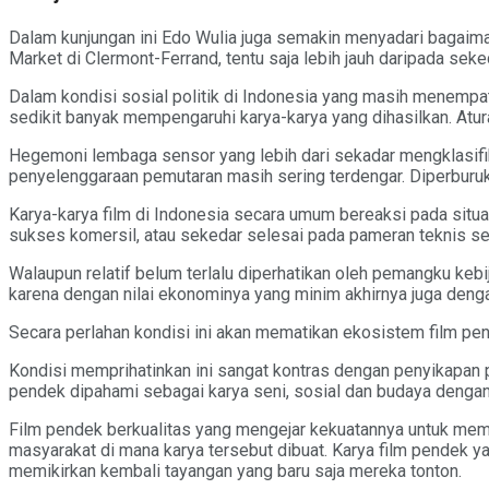
Dalam kunjungan ini Edo Wulia juga semakin menyadari bagaimana
Market di Clermont-Ferrand, tentu saja lebih jauh daripada s
Dalam kondisi sosial politik di Indonesia yang masih menempat
sedikit banyak mempengaruhi karya-karya yang dihasilkan. Atura
Hegemoni lembaga sensor yang lebih dari sekadar mengklasif
penyelenggaraan pemutaran masih sering terdengar. Diperburuk 
Karya-karya film di Indonesia secara umum bereaksi pada situ
sukses komersil, atau sekedar selesai pada pameran teknis s
Walaupun relatif belum terlalu diperhatikan oleh pemangku kebi
karena dengan nilai ekonominya yang minim akhirnya juga denga
Secara perlahan kondisi ini akan mematikan ekosistem film pend
Kondisi memprihatinkan ini sangat kontras dengan penyikapan p
pendek dipahami sebagai karya seni, sosial dan budaya dengan
Film pendek berkualitas yang mengejar kekuatannya untuk membe
masyarakat di mana karya tersebut dibuat. Karya film pendek y
memikirkan kembali tayangan yang baru saja mereka tonton.