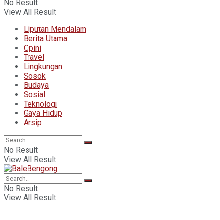
No Result
View All Result
Liputan Mendalam
Berita Utama
Opini
Travel
Lingkungan
Sosok
Budaya
Sosial
Teknologi
Gaya Hidup
Arsip
No Result
View All Result
No Result
View All Result