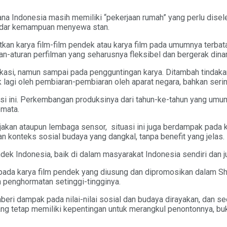
 Indonesia masih memiliki “pekerjaan rumah” yang perlu diselesa
ekedar kemampuan menyewa stan.
kan karya film-film pendek atau karya film pada umumnya terbata
n-aturan perfilman yang seharusnya fleksibel dan bergerak dinam
ikasi, namun sampai pada pengguntingan karya. Ditambah tinda
lagi oleh pembiaran-pembiaran oleh aparat negara, bahkan serin
asi ini. Perkembangan produksinya dari tahun-ke-tahun yang umu
emata.
jakan ataupun lembaga sensor, situasi ini juga berdampak pada k
n konteks sosial budaya yang dangkal, tanpa benefit yang jelas.
ek Indonesia, baik di dalam masyarakat Indonesia sendiri dan jug
ada karya film pendek yang diusung dan dipromosikan dalam Shor
 penghormatan setinggi-tingginya.
ri dampak pada nilai-nilai sosial dan budaya dirayakan, dan se
ang tetap memiliki kepentingan untuk merangkul penontonnya, buk