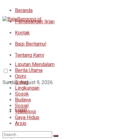
Beranda
Pemasangan Iklan
Kontak
Bagi Beritamu!
Tentang Kami
Liputan Mendalam
Berita Utama
Opini
Travel
Sunday, August 9, 2026
Lingkungan
Sosok
Budaya
Sosial
Login
Teknologi
Gaya Hidup
Arsip