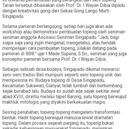
Tarian tersebut dibawakan oleh Prof. Dr. I Wayan Dibia dipadu
dengan kreativitas gong dari Sekaa Gong Lango Murti
Singapadu.
Selama pameran berlangsung, setiap hari juga akan ada
workshop atau demonstrasi pembuatan topeng oleh seniman-
seniman anggota Asosiasi Seniman Singapadu. “Jadi, bagi
siapa saja yang ingin mengenal, mengetahui, atau hendak
mempelajari cara pembuatan topeng, silakan datang pada
pameran di BBB.” ujar I Made Supena, S.Sn., seniman yang juga
konseptor pameran bersama Prof. Dr. I Wayan Dibia.
Sebagai sebuah desa budaya, Singapadu dikenal mewarisi
seni-seni tradisi Bali mumpuni seperti seni topeng unik dan
mempesona ini. Budaya topeng di Desa Singapadu,
Kecamatan Sukawati, Gianyar, telah tumbuh dan berkembang
sejak berabad lalu. Budaya ini sudah ada sejak sekitar awal
abad XVIII, dirintis melalui tapel Barong, satu topeng berwujud
makhluk mitologis yang diyakini berkekuatan magis.
Seiring perubahan, topeng-topeng mengalami transformasi
bentuk. Hadir topeng berwujud manusia lewat dramatari
topeng. Dalam proses sejarah panjang itu, topeng bukan
sekadar kebanggaan masyarakat Singapadu, melainkan