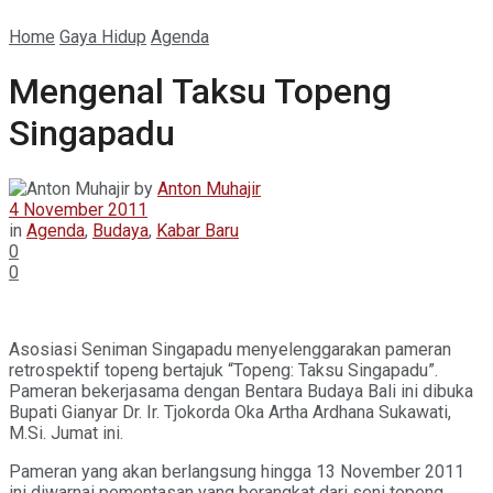
Home
Gaya Hidup
Agenda
Mengenal Taksu Topeng
Singapadu
by
Anton Muhajir
4 November 2011
in
Agenda
,
Budaya
,
Kabar Baru
0
0
Asosiasi Seniman Singapadu menyelenggarakan pameran
retrospektif topeng bertajuk “Topeng: Taksu Singapadu”.
Pameran bekerjasama dengan Bentara Budaya Bali ini dibuka
Bupati Gianyar Dr. Ir. Tjokorda Oka Artha Ardhana Sukawati,
M.Si. Jumat ini.
Pameran yang akan berlangsung hingga 13 November 2011
ini diwarnai pementasan yang berangkat dari seni topeng.