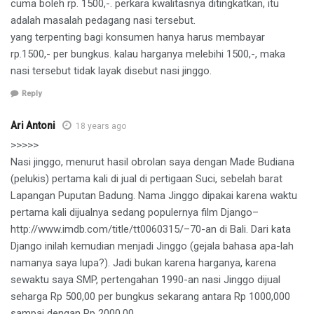
cuma boleh rp. 1500,-. perkara kwalitasnya ditingkatkan, itu
adalah masalah pedagang nasi tersebut.
yang terpenting bagi konsumen hanya harus membayar
rp.1500,- per bungkus. kalau harganya melebihi 1500,-, maka
nasi tersebut tidak layak disebut nasi jinggo.
Reply
Ari Antoni
18 years ago
>>>>>
Nasi jinggo, menurut hasil obrolan saya dengan Made Budiana
(pelukis) pertama kali di jual di pertigaan Suci, sebelah barat
Lapangan Puputan Badung. Nama Jinggo dipakai karena waktu
pertama kali dijualnya sedang populernya film Django–
http://www.imdb.com/title/tt0060315/–70-an di Bali. Dari kata
Django inilah kemudian menjadi Jinggo (gejala bahasa apa-lah
namanya saya lupa?). Jadi bukan karena harganya, karena
sewaktu saya SMP, pertengahan 1990-an nasi Jinggo dijual
seharga Rp 500,00 per bungkus sekarang antara Rp 1000,000
sampai dengan Rp 2000,00.