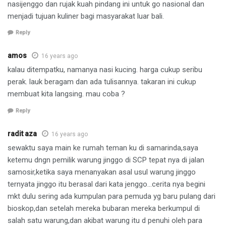
nasijenggo dan rujak kuah pindang ini untuk go nasional dan
menjadi tujuan kuliner bagi masyarakat luar bali.
Reply
amos
16 years ago
kalau ditempatku, namanya nasi kucing. harga cukup seribu
perak. lauk beragam dan ada tulisannya. takaran ini cukup
membuat kita langsing. mau coba ?
Reply
radit aza
16 years ago
sewaktu saya main ke rumah teman ku di samarinda,saya
ketemu dngn pemilik warung jinggo di SCP tepat nya di jalan
samosir,ketika saya menanyakan asal usul warung jinggo
ternyata jinggo itu berasal dari kata jenggo…cerita nya begini
mkt dulu sering ada kumpulan para pemuda yg baru pulang dari
bioskop,dan setelah mereka bubaran mereka berkumpul di
salah satu warung,dan akibat warung itu d penuhi oleh para