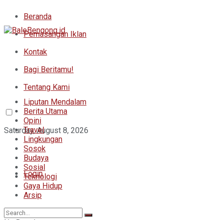
Beranda
Pemasangan Iklan
Kontak
Bagi Beritamu!
Tentang Kami
Liputan Mendalam
Berita Utama
Opini
Travel
Saturday, August 8, 2026
Lingkungan
Sosok
Budaya
Sosial
Login
Teknologi
Gaya Hidup
Arsip