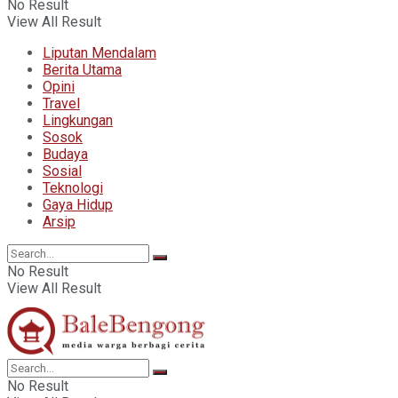
No Result
View All Result
Liputan Mendalam
Berita Utama
Opini
Travel
Lingkungan
Sosok
Budaya
Sosial
Teknologi
Gaya Hidup
Arsip
No Result
View All Result
No Result