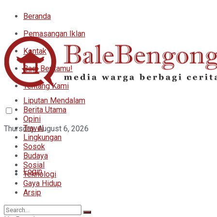
Beranda
Pemasangan Iklan
Kontak
Bagi Beritamu!
Tentang Kami
Liputan Mendalam
Berita Utama
Opini
Travel
Thursday, August 6, 2026
Lingkungan
Sosok
Budaya
Sosial
Login
Teknologi
Gaya Hidup
Arsip