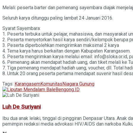
Melali: peserta barter dan pemenang sayembara diajak menjel
Seluruh karya ditunggu paling lambat 24 Januari 2016.
Syarat Sayembara:
1. Peserta terbuka untuk pelajar, mahasiswa, dan masyarakat 
2. Peserta menyetorkan hasil karya sendiri/kelompok berupa produ
3. Peserta diperbolehkan mengirimkan maksimal 2 karya
4. Tema karya harus berkaitan dengan Kabupaten Karangasem.
5. Peserta mengirimkan karya melalui email: info@sloka.or.id, 
6. Pemenang akan mendapat hadiah uang, dan tiket melali ke 
7. Tiga pemenang mendapat hadiah uang, voucher, dll. Total hadi
8. Untuk 20 orang peserta pertama mendapat suvenir hasil desa 
Tags:
Karangasem
Komunitas
Niagara Gunung
Luh De Suriyani
Ibu dua anak lelaki, tinggal di pinggiran Denpasar Utara. Ana
pemimpin redaksi media advokasi HIV/AIDS dan narkoba Kulku