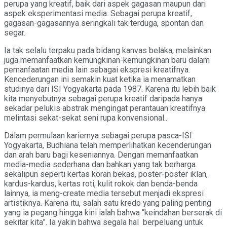
perupa yang kreatif, baik dari aspek gagasan maupun dari
aspek eksperimentasi media. Sebagai perupa kreatif,
gagasan-gagasannya seringkali tak terduga, spontan dan
segar.
Ia tak selalu terpaku pada bidang kanvas belaka; melainkan
juga memanfaatkan kemungkinan-kemungkinan baru dalam
pemanfaatan media lain sebagai ekspresi kreatifnya.
Kencederungan ini semakin kuat ketika ia menamatkan
studinya dari ISI Yogyakarta pada 1987. Karena itu lebih baik
kita menyebutnya sebagai perupa kreatif daripada hanya
sekadar pelukis abstrak mengingat perantauan kreatifnya
melintasi sekat-sekat seni rupa konvensional..
Dalam permulaan kariernya sebagai perupa pasca-ISI
Yogyakarta, Budhiana telah memperlihatkan kecenderungan
dan arah baru bagi keseniannya. Dengan memanfaatkan
media-media sederhana dan bahkan yang tak berharga
sekalipun seperti kertas koran bekas, poster-poster iklan,
kardus-kardus, kertas roti, kulit rokok dan benda-benda
lainnya, ia meng-create media tersebut menjadi ekspresi
artistiknya. Karena itu, salah satu kredo yang paling penting
yang ia pegang hingga kini ialah bahwa “keindahan berserak di
sekitar kita”. Ia yakin bahwa segala hal berpeluang untuk