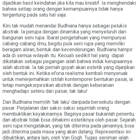
dijadikan hasil keindahan jika kita mau kreatif. Ia menghendaki
bahwa setiap orang dengan kemampuannya tidak hanya
tergantung pada satu hal saja.
Kini tak mudah menandai Budhiana hanya sebagai pelukis
abstrak. Ia perupa dengan dinamika yang menyeluruh dari
bangunan seni rupa. Ibarat pengetahuan yang mempunyai
cabang-cabang ilmu; begitu pula seni rupa yang memiliki
beragam aliran, bentuk dan kecenderungan. Budhiana hampir
ada di semua wilayah itu. Kecuali sedikit hal yang dapat
dikatakan sebagai pegangan ialah bahwa induk kerupaannya
ialah abstrak. Ia tak pernah goyah akan estetik yang dijanjikan
oleh bentuk ini. Ketika eforia realisme kembali menyeruak
untuk menerjemahkan istilah kontemporer bentukan pasar, ia
tetap mengeksrpesikan abstrak dengan keberanian
menghadapi seteru dari pasar; tak laku!
Dan Budhiana memilih ‘tak laku’ daripada bersekutu dengan
pasar. Perjalanan dan saksi-saksi sejumlah orang
membuktikan keyakinannya. Baginya pasar bukanlah penentu;
dan abstrak tidak bisa dihakimi estetiknya oleh pasar. Sejarah
seni rupa mengatakan; yang tak diterima pada jamannya; bisa
jadi diterima pada masa yang akan datang. Representasi ini
dibuktikan, antara lain, oleh Van Gogh. Tugas seniman ialah