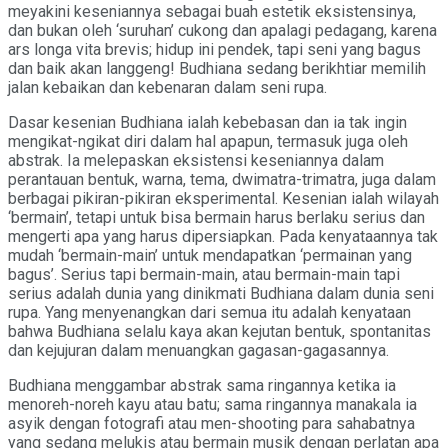
meyakini keseniannya sebagai buah estetik eksistensinya,
dan bukan oleh ‘suruhan’ cukong dan apalagi pedagang, karena
ars longa vita brevis; hidup ini pendek, tapi seni yang bagus
dan baik akan langgeng! Budhiana sedang berikhtiar memilih
jalan kebaikan dan kebenaran dalam seni rupa.
Dasar kesenian Budhiana ialah kebebasan dan ia tak ingin
mengikat-ngikat diri dalam hal apapun, termasuk juga oleh
abstrak. Ia melepaskan eksistensi keseniannya dalam
perantauan bentuk, warna, tema, dwimatra-trimatra, juga dalam
berbagai pikiran-pikiran eksperimental. Kesenian ialah wilayah
‘bermain’, tetapi untuk bisa bermain harus berlaku serius dan
mengerti apa yang harus dipersiapkan. Pada kenyataannya tak
mudah ‘bermain-main’ untuk mendapatkan ‘permainan yang
bagus’. Serius tapi bermain-main, atau bermain-main tapi
serius adalah dunia yang dinikmati Budhiana dalam dunia seni
rupa. Yang menyenangkan dari semua itu adalah kenyataan
bahwa Budhiana selalu kaya akan kejutan bentuk, spontanitas
dan kejujuran dalam menuangkan gagasan-gagasannya.
Budhiana menggambar abstrak sama ringannya ketika ia
menoreh-noreh kayu atau batu; sama ringannya manakala ia
asyik dengan fotografi atau men-shooting para sahabatnya
yang sedang melukis atau bermain musik dengan perlatan apa