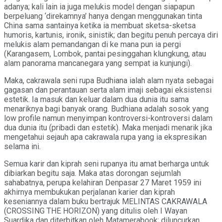
adanya; kali lain ia juga melukis model dengan siapapun
berpeluang ‘direkamnya’ hanya dengan menggunakan tinta
China sama santainya ketika ia membuat sketsa-sketsa
humoris, kartunis, ironik, sinistik; dan begitu penuh percaya diri
melukis alam pemandangan di ke mana pun ia pergi
(Karangasem, Lombok, pantai pesinggahan klungkung, atau
alam panorama mancanegara yang sempat ia kunjungi).
Maka, cakrawala seni rupa Budhiana ialah alam nyata sebagai
gagasan dan perantauan serta alam imaji sebagai eksistensi
estetik. Ia masuk dan keluar dalam dua dunia itu sama
menariknya bagi banyak orang. Budhiana adalah sosok yang
low profile namun menyimpan kontroversi-kontroversi dalam
dua dunia itu (pribadi dan estetik). Maka menjadi menarik jika
mengetahui sejauh apa cakrawala rupa yang ia ekspresikan
selama ini.
Semua karir dan kiprah seni rupanya itu amat berharga untuk
dibiarkan begitu saja. Maka atas dorongan sejumlah
sahabatnya, perupa kelahiran Denpasar 27 Maret 1959 ini
akhirnya membukukan perjalanan karier dan kiprah
keseniannya dalam buku bertrajuk MELINTAS CAKRAWALA
(CROSSING THE HORIZON) yang ditulis oleh I Wayan
Suardika dan diterbitkan oleh Matamerabook; diluncurkan