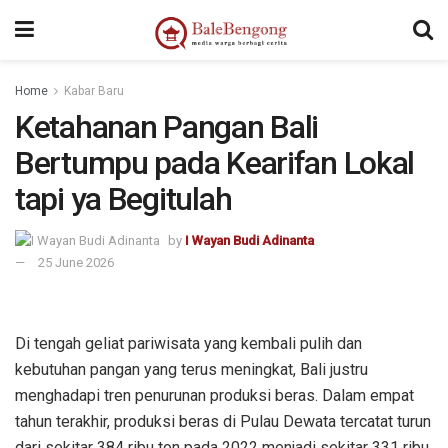
sangkarbet
sangkarbet
sangkarbet
sangkarbet
sangkarbet
sangkarbet
Home
Kabar Baru
Ketahanan Pangan Bali
Bertumpu pada Kearifan Lokal
tapi ya Begitulah
by
I Wayan Budi Adinanta
25 June 2026
Di tengah geliat pariwisata yang kembali pulih dan
kebutuhan pangan yang terus meningkat, Bali justru
menghadapi tren penurunan produksi beras. Dalam empat
tahun terakhir, produksi beras di Pulau Dewata tercatat turun
dari sekitar 384 ribu ton pada 2022 menjadi sekitar 331 ribu