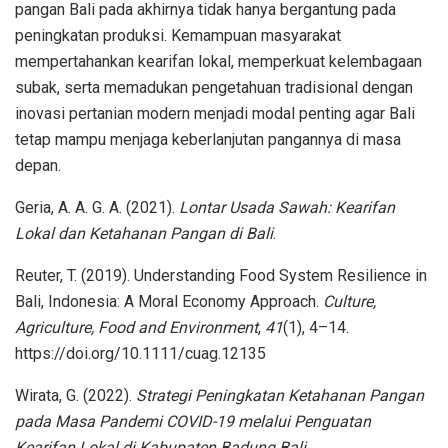
pangan Bali pada akhirnya tidak hanya bergantung pada
peningkatan produksi. Kemampuan masyarakat
mempertahankan kearifan lokal, memperkuat kelembagaan
subak, serta memadukan pengetahuan tradisional dengan
inovasi pertanian modern menjadi modal penting agar Bali
tetap mampu menjaga keberlanjutan pangannya di masa
depan.
Geria, A. A. G. A. (2021).
Lontar Usada Sawah: Kearifan
Lokal dan Ketahanan Pangan di Bali
.
Reuter, T. (2019). Understanding Food System Resilience in
Bali, Indonesia: A Moral Economy Approach.
Culture,
Agriculture, Food and Environment
,
41
(1), 4–14.
https://doi.org/10.1111/cuag.12135
Wirata, G. (2022).
Strategi Peningkatan Ketahanan Pangan
pada Masa Pandemi COVID-19 melalui Penguatan
Kearifan Lokal di Kabupaten Badung Bali
.