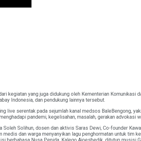
dari kegiatan yang juga didukung oleh Kementerian Komunikasi d
abay Indonesia, dan pendukung lainnya tersebut.
g live serentak pada sejumlah kanal medsos BaleBengong, yakni
menghadapi pandemi, kegelisahan, masalah, gerakan advokasi wa
ka Soleh Solihun, dosen dan aktivis Saras Dewi, Co-founder Kaw
im medis dan warga menyanyikan lagu penghormatan untuk tim keseh
usisi berbahasa Nusa Penida, Kalego Ajoesbedik, ditutup musisi