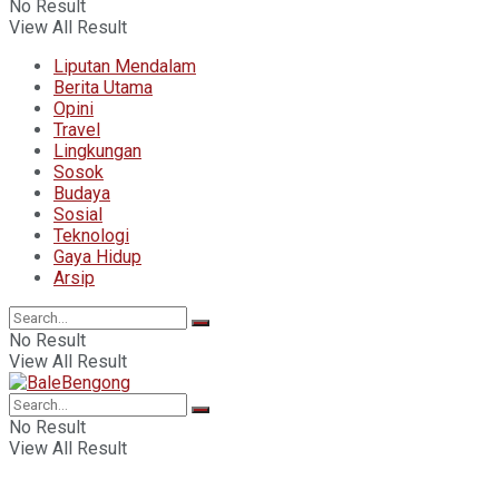
No Result
View All Result
Liputan Mendalam
Berita Utama
Opini
Travel
Lingkungan
Sosok
Budaya
Sosial
Teknologi
Gaya Hidup
Arsip
No Result
View All Result
No Result
View All Result