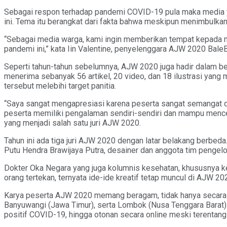
Sebagai respon terhadap pandemi COVID-19 pula maka media y
ini. Tema itu berangkat dari fakta bahwa meskipun menimbulka
“Sebagai media warga, kami ingin memberikan tempat kepada 
pandemi ini,” kata Iin Valentine, penyelenggara AJW 2020 Bal
Seperti tahun-tahun sebelumnya, AJW 2020 juga hadir dalam beber
menerima sebanyak 56 artikel, 20 video, dan 18 ilustrasi ya
tersebut melebihi target panitia.
“Saya sangat mengapresiasi karena peserta sangat semangat da
peserta memiliki pengalaman sendiri-sendiri dan mampu menc
yang menjadi salah satu juri AJW 2020.
Tahun ini ada tiga juri AJW 2020 dengan latar belakang berbeda.
Putu Hendra Brawijaya Putra, desainer dan anggota tim pengelo
Dokter Oka Negara yang juga kolumnis kesehatan, khususnya 
orang tertekan, ternyata ide-ide kreatif tetap muncul di AJW 20
Karya peserta AJW 2020 memang beragam, tidak hanya secara geog
Banyuwangi (Jawa Timur), serta Lombok (Nusa Tenggara Barat
positif COVID-19, hingga otonan secara online meski terentang j