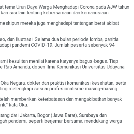
kat tema Urun Daya Warga Menghadapi Corona pada AJW tahun
kan sisi lain tentang kebersamaan dan kemanusiaan.
eskipun mereka juga menghadapi tantangan berat akibat
eo, dan ilustrasi. Selama dua bulan periode lomba, panitia
ghadapi pandemi COVID-19. Jumlah peserta sebanyak 94
mi kesulitan menilai karena karyanya bagus-bagus. Tiap
de Ras Amanda, dosen Ilmu Komunikasi Universitas Udayana
h Oka Negara, dokter dan praktisi komunikasi kesehatan, serta
 saling melengkapi sesuai profesionalisme masing-masing.
telah memberikan keterbatasan dan mengakibatkan banyak
ik,” kata Oka.
tang dari Jakarta, Bogor (Jawa Barat), Surabaya dan
ngah pandemi, seperti berjemur bersama, mendukung warga