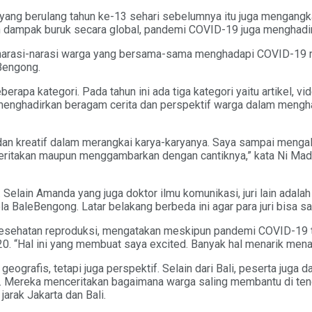
ang berulang tahun ke-13 sehari sebelumnya itu juga mengang
n dampak buruk secara global, pandemi COVID-19 juga menghadir
narasi-narasi warga yang bersama-sama menghadapi COVID-19 m
eBengong.
apa kategori. Pada tahun ini ada tiga kategori yaitu artikel, vid
ng menghadirkan beragam cerita dan perspektif warga dalam men
n kreatif dalam merangkai karya-karyanya. Saya sampai mengala
eritakan maupun menggambarkan dengan cantiknya,” kata Ni Ma
 Selain Amanda yang juga doktor ilmu komunikasi, juri lain adala
la BaleBengong. Latar belakang berbeda ini agar para juri bisa
kesehatan reproduksi, mengatakan meskipun pandemi COVID-19 
20. “Hal ini yang membuat saya excited. Banyak hal menarik menar
rafis, tetapi juga perspektif. Selain dari Bali, peserta juga da
). Mereka menceritakan bagaimana warga saling membantu di te
arak Jakarta dan Bali.