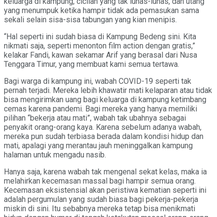
keluarga di kampung, cicilan yang tak lunas-lunas, dan utang
yang menumpuk ketika hampir tidak ada pemasukan sama
sekali selain sisa-sisa tabungan yang kian menipis.
“Hal seperti ini sudah biasa di Kampung Bedeng sini. Kita
nikmati saja, seperti menonton film action dengan gratis,”
kelakar Fandi, kawan sekamar Arif yang berasal dari Nusa
Tenggara Timur, yang membuat kami semua tertawa.
Bagi warga di kampung ini, wabah COVID-19 seperti tak
pernah terjadi. Mereka lebih khawatir mati kelaparan atau tidak
bisa mengirimkan uang bagi keluarga di kampung ketimbang
cemas karena pandemi. Bagi mereka yang hanya memiliki
pilihan “bekerja atau mati”, wabah tak ubahnya sebagai
penyakit orang-orang kaya. Karena sebelum adanya wabah,
mereka pun sudah terbiasa berada dalam kondisi hidup dan
mati, apalagi yang merantau jauh meninggalkan kampung
halaman untuk mengadu nasib.
Hanya saja, karena wabah tak mengenal sekat kelas, maka ia
melahirkan kecemasan massal bagi hampir semua orang.
Kecemasan eksistensial akan peristiwa kematian seperti ini
adalah pergumulan yang sudah biasa bagi pekerja-pekerja
miskin di sini. Itu sebabnya mereka tetap bisa menikmati