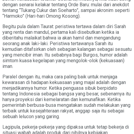
dengan senarai kelakar tentang Orde Baru: mulai dari anekdot
tentang “Tukang Cukur dan Soeharto”, sampai akronim seperti
“Harmoko” (Hari-hari Omong Kosong).
Begitu pula dalam Taurat: peristiwa tertawa dalam diri Sarah
yang renta dan mandul, pertama kali disebutkan ketika ia
diberitahu malaikat bahwa ia akan hamil dan mengandung
seorang anak laki-laki. Peristiwa tertawanya Sarah itu
kemudian ditafsirkan oleh sebagian kalangan sebagai sesuatu
yang mencibir iman. Itu sebabnya bagi Burgos, humor adalah
simtom kuasa kegelapan yang mengolok-olok (kekuasaan)
iman.
Paralel dengan itu, maka cara paling baik untuk menjaga
kewarasan di hadapan kekuasaan yang majal adalah dengan
menjadikannya humor. Ketika penguasa sibuk berpidato
tentang Indonesia sebagai bangsa yang besar, sebenarnya itu
hanya proyeksi dari kemelaratan dan kemunafikan. Ketika
pemerintah berbusa-busa mengatakan sudah melakukan yang
terbaik untuk kesejahteraan rakyat, anggap saja itu sebagai
sebuah lelucon yang garing.
Lagipula, pekerja-pekerja yang dipaksa untuk tetap bekerja di
situasi wabah adalah produk dari nihilnya kebijakan