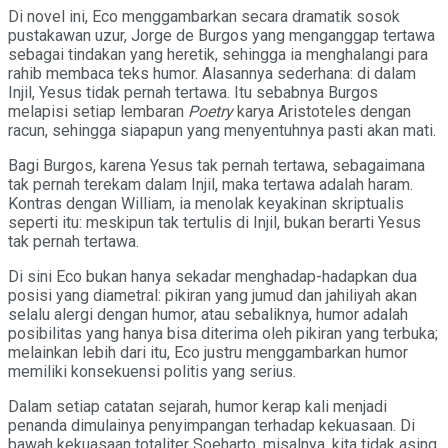
Di novel ini, Eco menggambarkan secara dramatik sosok
pustakawan uzur, Jorge de Burgos yang menganggap tertawa
sebagai tindakan yang heretik, sehingga ia menghalangi para
rahib membaca teks humor. Alasannya sederhana: di dalam
Injil, Yesus tidak pernah tertawa. Itu sebabnya Burgos
melapisi setiap lembaran
Poetry
karya Aristoteles dengan
racun, sehingga siapapun yang menyentuhnya pasti akan mati.
Bagi Burgos, karena Yesus tak pernah tertawa, sebagaimana
tak pernah terekam dalam Injil, maka tertawa adalah haram.
Kontras dengan William, ia menolak keyakinan skriptualis
seperti itu: meskipun tak tertulis di Injil, bukan berarti Yesus
tak pernah tertawa.
Di sini Eco bukan hanya sekadar menghadap-hadapkan dua
posisi yang diametral: pikiran yang jumud dan jahiliyah akan
selalu alergi dengan humor, atau sebaliknya, humor adalah
posibilitas yang hanya bisa diterima oleh pikiran yang terbuka;
melainkan lebih dari itu, Eco justru menggambarkan humor
memiliki konsekuensi politis yang serius.
Dalam setiap catatan sejarah, humor kerap kali menjadi
penanda dimulainya penyimpangan terhadap kekuasaan. Di
bawah kekuasaan totaliter Soeharto, misalnya, kita tidak asing