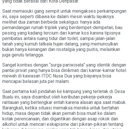
yang tidak berasal dari Kota Denpasar.
Saat memasuki gang sempit untuk mengakses perkampungan
ini, saya seperti dibawa ke dalam mesin waktu layaknya
melihat dua zaman berbeda sekaligus: hanya ada
pemandangan rumah triplek yang berdempet-dempetan; bau
pesing yang kadang tercium dari kamar kos karena tipisnya
pembatas antara ruang tidur dan toilet; sampai jalan-jalan
tanah yang kumuh tatkala hujan datang, yang memunculkan
bukan hanya kenangan dan nostalgia yang puitis, melainkan
juga gerutu tetangga.
Sangat kontras dengan “surga pariwisata” yang identik dengan
pantai privat yang hanya bisa dinikmati dari kamar-kamar hotel
mewah di kawasan ITDC Nusa Dua yang biayanya bisa
mencapai belasan juta per malam.
Saat pertama kali pindahan ke kampung yang terletak di Desa
Bualu ini, saya disambut oleh keributan pekerja-pekerja
rantauan yang bertengkar entah karena alasan apa saat mabuk.
Barangkali, ketika situasi memaksa mereka untuk bertahan
hidup, masa depan tidak akan pernah bisa muat ke dalam
kotak perencanaan, dan digantikan dengan asap rokok dan
alkohol untuk mencari eskapisme dari pikiran-pikiran tentang