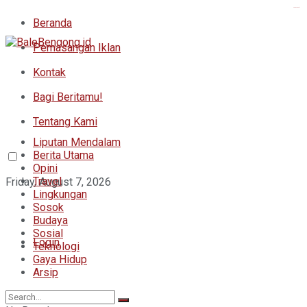
kampungbet
Beranda
Pemasangan Iklan
Kontak
Bagi Beritamu!
Tentang Kami
Liputan Mendalam
Berita Utama
Opini
Travel
Friday, August 7, 2026
Lingkungan
Sosok
Budaya
Sosial
Login
Teknologi
Gaya Hidup
Arsip