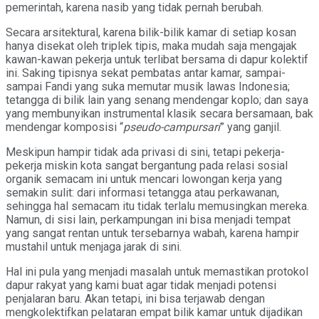
pemerintah, karena nasib yang tidak pernah berubah.
Secara arsitektural, karena bilik-bilik kamar di setiap kosan
hanya disekat oleh triplek tipis, maka mudah saja mengajak
kawan-kawan pekerja untuk terlibat bersama di dapur kolektif
ini. Saking tipisnya sekat pembatas antar kamar, sampai-
sampai Fandi yang suka memutar musik lawas Indonesia;
tetangga di bilik lain yang senang mendengar koplo; dan saya
yang membunyikan instrumental klasik secara bersamaan, bak
mendengar komposisi “
pseudo-campursari
” yang ganjil.
Meskipun hampir tidak ada privasi di sini, tetapi pekerja-
pekerja miskin kota sangat bergantung pada relasi sosial
organik semacam ini untuk mencari lowongan kerja yang
semakin sulit: dari informasi tetangga atau perkawanan,
sehingga hal semacam itu tidak terlalu memusingkan mereka.
Namun, di sisi lain, perkampungan ini bisa menjadi tempat
yang sangat rentan untuk tersebarnya wabah, karena hampir
mustahil untuk menjaga jarak di sini.
Hal ini pula yang menjadi masalah untuk memastikan protokol
dapur rakyat yang kami buat agar tidak menjadi potensi
penjalaran baru. Akan tetapi, ini bisa terjawab dengan
mengkolektifkan pelataran empat bilik kamar untuk dijadikan