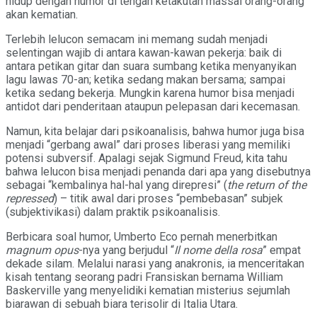
hidup dengan humor di tengah ketakutan massal orang-orang
akan kematian.
Terlebih lelucon semacam ini memang sudah menjadi
selentingan wajib di antara kawan-kawan pekerja: baik di
antara petikan gitar dan suara sumbang ketika menyanyikan
lagu lawas 70-an; ketika sedang makan bersama; sampai
ketika sedang bekerja. Mungkin karena humor bisa menjadi
antidot dari penderitaan ataupun pelepasan dari kecemasan.
Namun, kita belajar dari psikoanalisis, bahwa humor juga bisa
menjadi “gerbang awal” dari proses liberasi yang memiliki
potensi subversif. Apalagi sejak Sigmund Freud, kita tahu
bahwa lelucon bisa menjadi penanda dari apa yang disebutnya
sebagai “kembalinya hal-hal yang direpresi” (
the return of the
repressed
) – titik awal dari proses “pembebasan” subjek
(subjektivikasi) dalam praktik psikoanalisis.
Berbicara soal humor, Umberto Eco pernah menerbitkan
magnum opus
-nya yang berjudul “
Il nome della rosa
” empat
dekade silam. Melalui narasi yang anakronis, ia menceritakan
kisah tentang seorang padri Fransiskan bernama William
Baskerville yang menyelidiki kematian misterius sejumlah
biarawan di sebuah biara terisolir di Italia Utara.