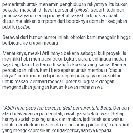
pemerintah untuk menjamin penghidupan rakyatnya. Itu bukan
sekadar masalah di level personal (
oikos
), seperti tudingan
penguasa yang sering menyebut rakyat Indonesia susah
diatur, melainkan simptom dari bobroknya domain—kebijakan—
publik (
polis
).
Berawal dari humor-humor inilah, obrolan kami mengalir hingga
berbicara ke urusan negara.
Menariknya, meski Arif hanya bekerja sebagai kuli proyek, ia
memiliki hobi membaca buku-buku sejarah, sehingga mudah
saja bagi kami bertemu di satu frekuensi yang sama. Karena
percakapan inilah, kami bersepakat untuk membuat “dapur
rakyat” untuk menghidupi sebagian pekerja yang kesulitan
untuk makan, sembari mencari potensi logistik dengan
mengandalkan jaringan kawan-kawan mahasiswa.
”
Abdi mah geus teu percaya deui pamarentah, Bang
. Dengan
atau tidak adanya pemerintah, nasib ya kitu-kitu wae. Setiap
harinya sudah pusing untuk cari makan, jadi tidak ada waktu
untuk memikirkan urusan eta orang-orang pintar itu,” ketus Arif
yang mengekspresikan ketidakpercayaannya kepada