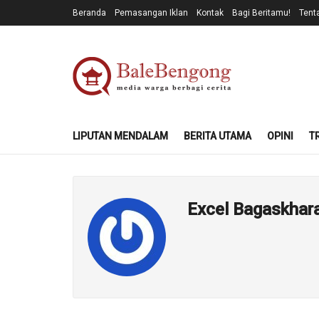
Beranda
Pemasangan Iklan
Kontak
Bagi Beritamu!
Tent
LIPUTAN MENDALAM
BERITA UTAMA
OPINI
T
Excel Bagaskhar