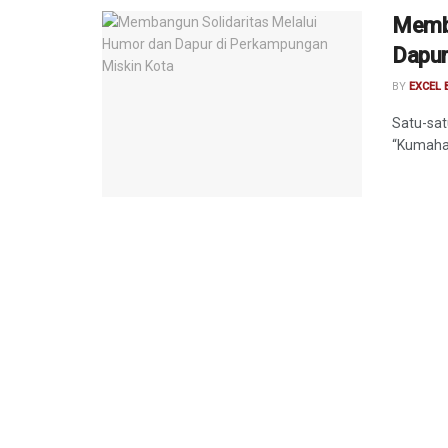
Memba
Dapur
BY
EXCEL
Satu-sat
“Kumaha c