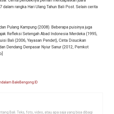
asar. Cerita pendeknya pernah mendapatkan juara
 dalam rangka Hari Ulang Tahun Bali Post. Selain cerita
 dan Pulang Kampung (2008). Beberapa puisinya juga
Sajak Refleksi Setengah Abad Indonesia Merdeka (1995,
isi Bali (2006, Yayasan Pendet), Cinta Disucikan
 dan Dendang Denpasar Nyiur Sanur (2012, Pemkot
b]
ng Bali. Teks, foto, video, atau apa saja yang bisa dibagi