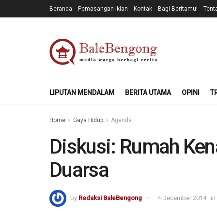
Beranda
Pemasangan Iklan
Kontak
Bagi Beritamu!
Tent
LIPUTAN MENDALAM
BERITA UTAMA
OPINI
T
Home
Gaya Hidup
Agenda
Diskusi: Rumah Ken
Duarsa
by
Redaksi BaleBengong
4 December 2014
in