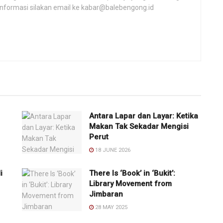
informasi silakan email ke kabar@balebengong.id
Antara Lapar dan Layar: Ketika
Makan Tak Sekadar Mengisi
Perut
18 JUNE 2026
i
There Is ‘Book’ in ‘Bukit’:
Library Movement from
Jimbaran
28 MAY 2025