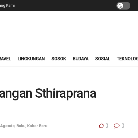
ang Kami
RAVEL
LINGKUNGAN
SOSOK
BUDAYA
SOSIAL
TEKNOLOG
angan Sthiraprana
0
0
Agenda
,
Buku
,
Kabar Baru