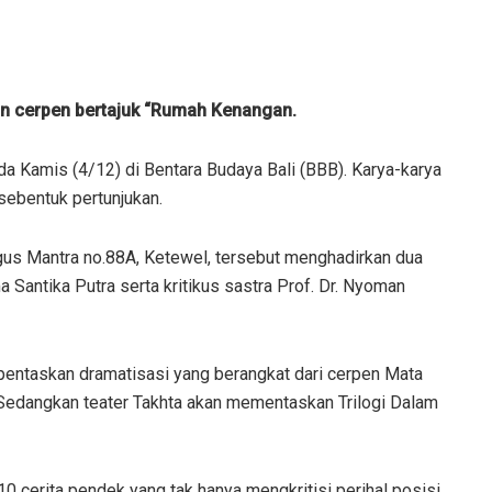
n cerpen bertajuk “Rumah Kenangan.
ada Kamis (4/12) di Bentara Budaya Bali (BBB). Karya-karya
sebentuk pertunjukan.
agus Mantra no.88A, Ketewel, tersebut menghadirkan dua
Santika Putra serta kritikus sastra Prof. Dr. Nyoman
dipentaskan dramatisasi yang berangkat dari cerpen Mata
. Sedangkan teater Takhta akan mementaskan Trilogi Dalam
cerita pendek yang tak hanya mengkritisi perihal posisi