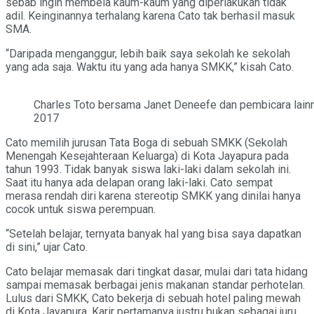
sebab ingin membela kaum-kaum yang diperlakukan tidak
adil. Keinginannya terhalang karena Cato tak berhasil masuk
SMA.
“Daripada menganggur, lebih baik saya sekolah ke sekolah
yang ada saja. Waktu itu yang ada hanya SMKK,” kisah Cato.
Charles Toto bersama Janet Deneefe dan pembicara lainn
2017
Cato memilih jurusan Tata Boga di sebuah SMKK (Sekolah
Menengah Kesejahteraan Keluarga) di Kota Jayapura pada
tahun 1993. Tidak banyak siswa laki-laki dalam sekolah ini.
Saat itu hanya ada delapan orang laki-laki. Cato sempat
merasa rendah diri karena stereotip SMKK yang dinilai hanya
cocok untuk siswa perempuan.
“Setelah belajar, ternyata banyak hal yang bisa saya dapatkan
di sini,” ujar Cato.
Cato belajar memasak dari tingkat dasar, mulai dari tata hidang
sampai memasak berbagai jenis makanan standar perhotelan.
Lulus dari SMKK, Cato bekerja di sebuah hotel paling mewah
di Kota Jayapura. Karir pertamanya justru bukan sebagai juru