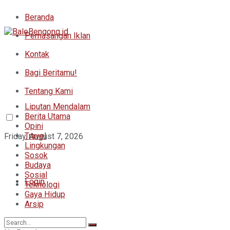
Beranda
Pemasangan Iklan
Kontak
Bagi Beritamu!
Tentang Kami
Liputan Mendalam
Berita Utama
Opini
Travel
Friday, August 7, 2026
Lingkungan
Sosok
Budaya
Sosial
Login
Teknologi
Gaya Hidup
Arsip