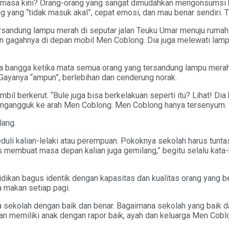
 masa kini? Orang-orang yang sangat dimudahkan mengonsumsi b
ang “tidak masuk akal”, cepat emosi, dan mau benar sendiri. Tid
ersandung lampu merah di seputar jalan Teuku Umar menuju rumah.
ngan gagahnya di depan mobil Men Coblong. Dia juga melewati lamp
a bangga ketika mata semua orang yang tersandung lampu merah 
g. Gayanya “ampun”, berlebihan dan cenderung norak.
l berkerut. “Bule juga bisa berkelakuan seperti itu? Lihat! Dia
engangguk ke arah Men Coblong. Men Coblong hanya tersenyum. J
lang.
eduli kalian-lelaki atau perempuan. Pokoknya sekolah harus tuntas. 
gus membuat masa depan kalian juga gemilang,” begitu selalu ka
idikan bagus identik dengan kapasitas dan kualitas orang yang b
a makan setiap pagi.
ekolah dengan baik dan benar. Bagaimana sekolah yang baik dan b
n memiliki anak dengan rapor baik, ayah dan keluarga Men Cobl