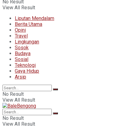
No Result
View All Result
Liputan Mendalam
Berita Utama
Opini
Travel
Lingkungan
Sosok
Budaya
Sosial
Teknologi
Gaya Hidup
Arsip
No Result
View All Result
No Result
View All Result