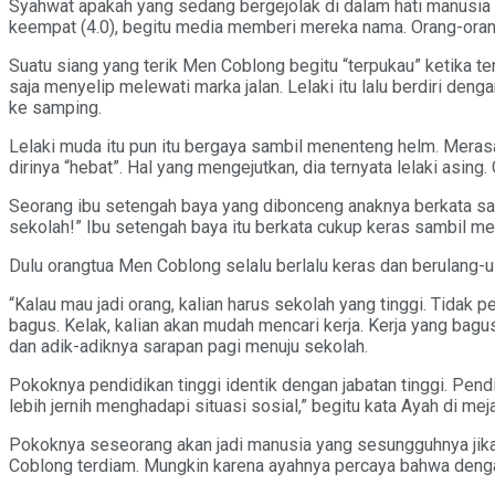
Syahwat apakah yang sedang bergejolak di dalam hati manusia
keempat (4.0), begitu media memberi mereka nama. Orang-orang y
Suatu siang yang terik Men Coblong begitu “terpukau” ketika t
saja menyelip melewati marka jalan. Lelaki itu lalu berdiri de
ke samping.
Lelaki muda itu pun itu bergaya sambil menenteng helm. Meras
dirinya “hebat”. Hal yang mengejutkan, dia ternyata lelaki asin
Seorang ibu setengah baya yang dibonceng anaknya berkata sambi
sekolah!” Ibu setengah baya itu berkata cukup keras sambil m
Dulu orangtua Men Coblong selalu berlalu keras dan berulang-u
“Kalau mau jadi orang, kalian harus sekolah yang tinggi. Tidak p
bagus. Kelak, kalian akan mudah mencari kerja. Kerja yang ba
dan adik-adiknya sarapan pagi menuju sekolah.
Pokoknya pendidikan tinggi identik dengan jabatan tinggi. Pend
lebih jernih menghadapi situasi sosial,” begitu kata Ayah di mej
Pokoknya seseorang akan jadi manusia yang sesungguhnya jika s
Coblong terdiam. Mungkin karena ayahnya percaya bahwa denga