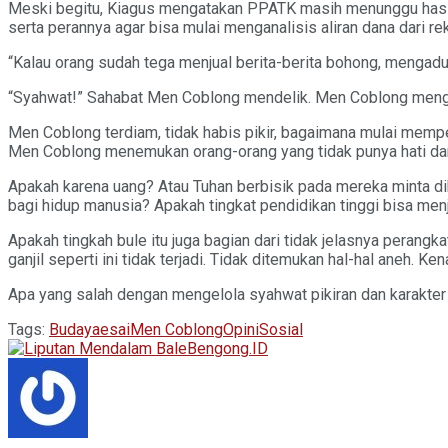
Meski begitu, Kiagus mengatakan PPATK masih menunggu hasil 
serta perannya agar bisa mulai menganalisis aliran dana dari r
“Kalau orang sudah tega menjual berita-berita bohong, menga
“Syahwat!” Sahabat Men Coblong mendelik. Men Coblong meng
Men Coblong terdiam, tidak habis pikir, bagaimana mulai mempe
Men Coblong menemukan orang-orang yang tidak punya hati dan
Apakah karena uang? Atau Tuhan berbisik pada mereka minta d
bagi hidup manusia? Apakah tingkat pendidikan tinggi bisa menj
Apakah tingkah bule itu juga bagian dari tidak jelasnya perangk
ganjil seperti ini tidak terjadi. Tidak ditemukan hal-hal aneh. K
Apa yang salah dengan mengelola syahwat pikiran dan karakter o
Tags:
Budaya
esai
Men Coblong
Opini
Sosial