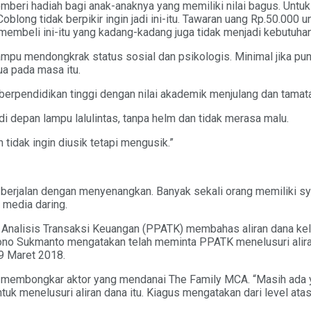
ri hadiah bagi anak-anaknya yang memiliki nilai bagus. Untuk 
ong tidak berpikir ingin jadi ini-itu. Tawaran uang Rp.50.000 un
 membeli ini-itu yang kadang-kadang juga tidak menjadi kebutuha
ampu mendongkrak status sosial dan psikologis. Minimal jika p
a pada masa itu.
berpendidikan tinggi dengan nilai akademik menjulang dan tamatan 
i depan lampu lalulintas, tanpa helm dan tidak merasa malu.
 tidak ingin diusik tetapi mengusik.”
k berjalan dengan menyenangkan. Banyak sekali orang memiliki sy
 media daring.
an Analisis Transaksi Keuangan (PPATK) membahas aliran dana 
 Dono Sukmanto mengatakan telah meminta PPATK menelusuri ali
 9 Maret 2018.
k membongkar aktor yang mendanai The Family MCA. “Masih ada ya
k menelusuri aliran dana itu. Kiagus mengatakan dari level atas