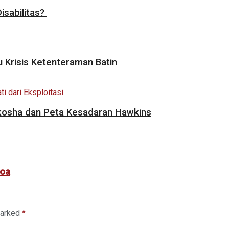
isabilitas?
 Krisis Ketenteraman Batin
akosha dan Peta Kesadaran Hawkins
noa
marked
*