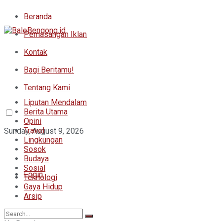
Beranda
Pemasangan Iklan
Kontak
Bagi Beritamu!
Tentang Kami
Liputan Mendalam
Berita Utama
Opini
Travel
Sunday, August 9, 2026
Lingkungan
Sosok
Budaya
Sosial
Login
Teknologi
Gaya Hidup
Arsip