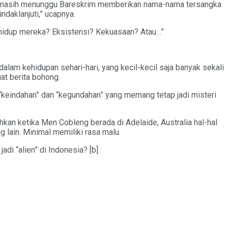
ia, masih menunggu Bareskrim memberikan nama-nama tersangka
ndaklanjuti,” ucapnya.
 hidup mereka? Eksistensi? Kekuasaan? Atau…”
lam kehidupan sehari-hari, yang kecil-kecil saja banyak sekali
t berita bohong.
keindahan” dan “kegundahan” yang memang tetap jadi misteri
ahkan ketika Men Cobleng berada di Adelaide, Australia hal-hal
ng lain. Minimal memiliki rasa malu.
di “alien” di Indonesia? [b]