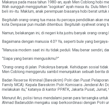
Makanya pada masa tahun 1980-an, ayah Men Coblong hobi membe
Wah sungguh menggiurkan “sogokan” ayah masa itu. Dulu Men Cobl
beli ini-itu. Maklum, anak perempuan biasanya hobi berat untuk
Begitulah orang-orang tua masa itu percaya pendidikan akan m
kota Denpasar pun mudah ditembus. Begitulah syahwat orang tu
Namun, belakangan ini, di negeri kita justru banyak orang-orang 
Bagaimana dengan manusia 4.0? Ya, seperti bule yang bergaya d
“Manusia modern saat ini itu tidak peduli. Mau benar sendiri, dan
“Siapa yang berani mengusikmu?”
“Orang-orang di jalan. Pokoknya banyak. Kehidupan sosial tida
Men Coblong menggerutu sambil menunjukkan sebuah berita di
Badan Reserse Kriminal (Bareskrim) Polri dan Pusat Pelapor
Family MCA). Kepala Bareskrim Polri Komisaris Jenderal Ari
melakukan itu,” katanya di kantor PPATK, Jakarta Pusat, Jumat,
Menurut Ari, polisi terus mendalami peran para tersangka untu
Ahmad Badaruddin mengaku siap berkoordinasi dengan Polri untu