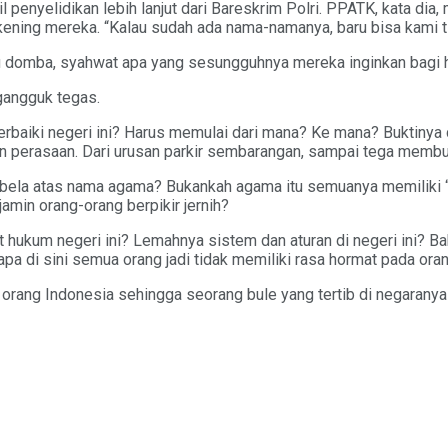
penyelidikan lebih lanjut dari Bareskrim Polri. PPATK, kata d
ekening mereka. “Kalau sudah ada nama-namanya, baru bisa kami ti
du domba, syahwat apa yang sesungguhnya mereka inginkan bagi
angguk tegas.
rbaiki negeri ini? Harus memulai dari mana? Ke mana? Buktinya da
 perasaan. Dari urusan parkir sembarangan, sampai tega membua
ibela atas nama agama? Bukankah agama itu semuanya memiliki “
amin orang-orang berpikir jernih?
at hukum negeri ini? Lemahnya sistem dan aturan di negeri ini? B
enapa di sini semua orang jadi tidak memiliki rasa hormat pada ora
rang Indonesia sehingga seorang bule yang tertib di negaranya ja