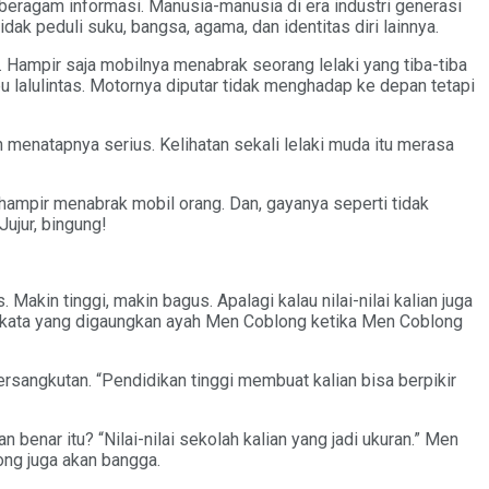
eragam informasi. Manusia-manusia di era industri generasi
ak peduli suku, bangsa, agama, dan identitas diri lainnya.
 Hampir saja mobilnya menabrak seorang lelaki yang tiba-tiba
u lalulintas. Motornya diputar tidak menghadap ke depan tetapi
menatapnya serius. Kelihatan sekali lelaki muda itu merasa
 hampir menabrak mobil orang. Dan, gayanya seperti tidak
ujur, bingung!
Makin tinggi, makin bagus. Apalagi kalau nilai-nilai kalian juga
ta-kata yang digaungkan ayah Men Coblong ketika Men Coblong
ersangkutan. “Pendidikan tinggi membuat kalian bisa berpikir
enar itu? “Nilai-nilai sekolah kalian yang jadi ukuran.” Men
ong juga akan bangga.