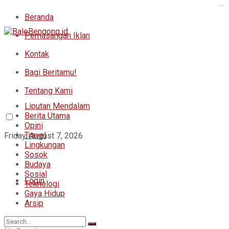
kampungbet
Beranda
Pemasangan Iklan
Kontak
Bagi Beritamu!
Tentang Kami
Liputan Mendalam
Berita Utama
Opini
Travel
Friday, August 7, 2026
Lingkungan
Sosok
Budaya
Sosial
Login
Teknologi
Gaya Hidup
Arsip