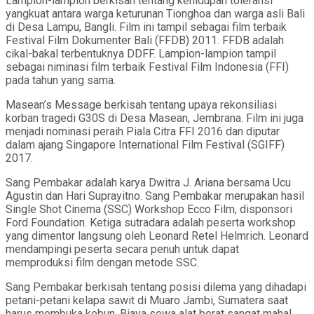
Lampion-lampion berkisah tentang kehidupan toleransi
yangkuat antara warga keturunan Tionghoa dan warga asli Bali
di Desa Lampu, Bangli. Film ini tampil sebagai film terbaik
Festival Film Dokumenter Bali (FFDB) 2011. FFDB adalah
cikal-bakal terbentuknya DDFF. Lampion-lampion tampil
sebagai niminasi film terbaik Festival Film Indonesia (FFI)
pada tahun yang sama.
Masean’s Message berkisah tentang upaya rekonsiliasi
korban tragedi G30S di Desa Masean, Jembrana. Film ini juga
menjadi nominasi peraih Piala Citra FFI 2016 dan diputar
dalam ajang Singapore International Film Festival (SGIFF)
2017.
Sang Pembakar adalah karya Dwitra J. Ariana bersama Ucu
Agustin dan Hari Suprayitno. Sang Pembakar merupakan hasil
Single Shot Cinema (SSC) Workshop Ecco Film, disponsori
Ford Foundation. Ketiga sutradara adalah peserta workshop
yang dimentor langsung oleh Leonard Retel Helmrich. Leonard
mendampingi peserta secara penuh untuk dapat
memproduksi film dengan metode SSC.
Sang Pembakar berkisah tentang posisi dilema yang dihadapi
petani-petani kelapa sawit di Muaro Jambi, Sumatera saat
harus membuka kebun. Biaya sewa alat berat sangat mahal,