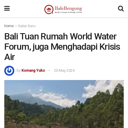
kampungbet
Home
Kabar Baru
Bali Tuan Rumah World Water
Forum, juga Menghadapi Krisis
Air
by
Komang Yuko
20 May 2024