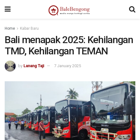
kampungbet
Home
Kabar Baru
Bali menapak 2025: Kehilangan
TMD, Kehilangan TEMAN
by
Lanang Taji
7 January 2025